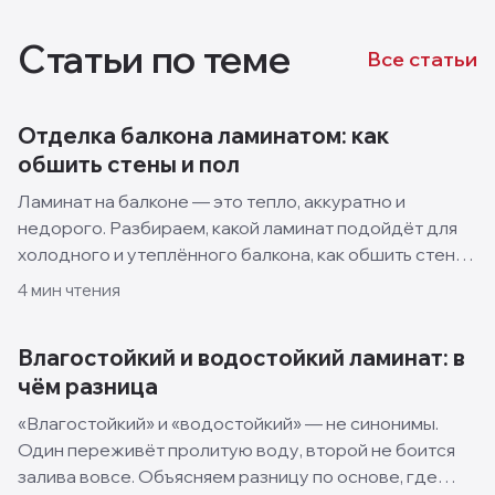
Статьи по теме
Все статьи
Отделка балкона ламинатом: как
обшить стены и пол
Ламинат на балконе — это тепло, аккуратно и
недорого. Разбираем, какой ламинат подойдёт для
холодного и утеплённого балкона, как обшить стены
и пол своими руками и какие решения смотрятся
4
мин чтения
лучше всего.
Влагостойкий и водостойкий ламинат: в
чём разница
«Влагостойкий» и «водостойкий» — не синонимы.
Один переживёт пролитую воду, второй не боится
залива вовсе. Объясняем разницу по основе, где