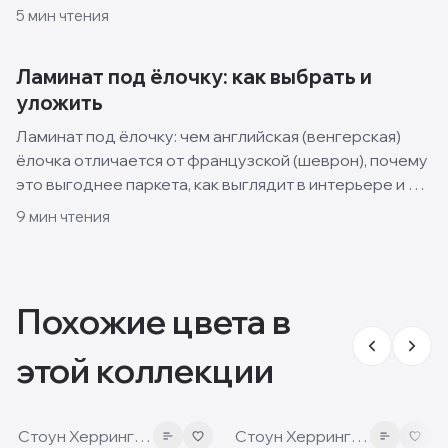
какой класть и что выбрать на кухню.
5
мин чтения
Ламинат под ёлочку: как выбрать и
уложить
Ламинат под ёлочку: чем английская (венгерская)
ёлочка отличается от французской (шеврон), почему
это выгоднее паркета, как выглядит в интерьере и в
чём сложность укладки.
9
мин чтения
Похожие цвета в
этой коллекции
8 мм
8 мм
Стоун Херрингбон
Стоун Херрингбон