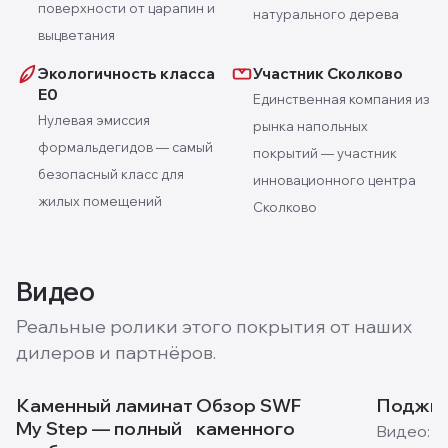
поверхности от царапин и
натурального дерева
выцветания
Экологичность класса
Участник Сколково
E0
Единственная компания из
Нулевая эмиссия
рынка напольных
формальдегидов — самый
покрытий — участник
безопасный класс для
инновационного центра
жилых помещений
Сколково
Видео
Реальные ролики этого покрытия от наших
дилеров и партнёров.
Каменный ламинат
Обзор SWF
Поджиг
My Step — полный
каменного
Видео:
M