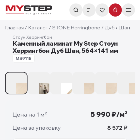
Главная
/
Каталог
/
STONE Herringbone
/
Дуб • Шан
Стоун Херрингбон
Каменный ламинат My Step Стоун
Херрингбон Дуб Шан, 564×141 мм
8 мм
MS9118
1
/
10
5 990
₽/м²
Цена на 1 м²
Цена за упаковку
8 572
₽