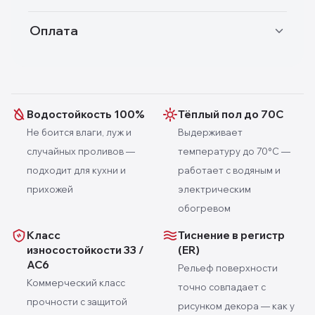
Оплата
Водостойкость 100%
Тёплый пол до 70С
Не боится влаги, луж и
Выдерживает
случайных проливов —
температуру до 70°C —
подходит для кухни и
работает с водяным и
прихожей
электрическим
обогревом
Класс
Тиснение в регистр
износостойкости 33 /
(ER)
AC6
Рельеф поверхности
Коммерческий класс
точно совпадает с
прочности с защитой
рисунком декора — как у