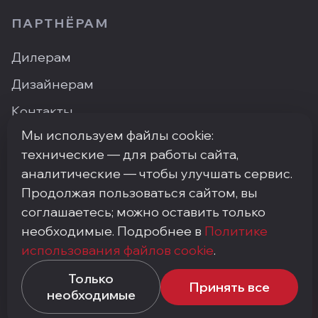
ПАРТНЁРАМ
Дилерам
Дизайнерам
Контакты
Мы используем файлы cookie:
Где купить
технические — для работы сайта,
аналитические — чтобы улучшать сервис.
Продолжая пользоваться сайтом, вы
ПН–ПТ: 9:00–18:00
·
Москва, ArtPlay, Нижняя
соглашаетесь; можно оставить только
Сыромятническая, 10с3
необходимые. Подробнее в
Политике
+7 (495) 748-92-20
·
info@my-step.ru
использования файлов cookie
.
Политика конфиденциальности
Соглашение на обработку персональных данных
Только
Принять все
Политика использования файлов cookie
необходимые