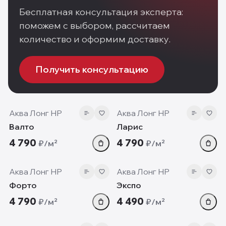
Бесплатная консультация эксперта:
поможем с выбором, рассчитаем
количество и оформим доставку.
Получить консультацию
7 мм
7 мм
Аква Лонг HP
Аква Лонг HP
Валто
Ларис
4 790
4 790
₽/м²
₽/м²
7 мм
7 мм
Аква Лонг HP
Аква Лонг HP
Форто
Экспо
4 790
4 490
₽/м²
₽/м²
7 мм
7 мм