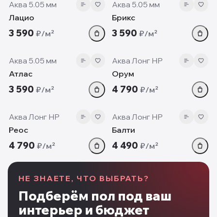
Аква 5.05 мм
Аква 5.05 мм
Лацио
Брикс
3 590
3 590
₽/м²
₽/м²
5.05 мм
7 мм
Аква 5.05 мм
Аква Лонг HP
Атлас
Орум
3 590
4 790
₽/м²
₽/м²
7 мм
7 мм
Аква Лонг HP
Аква Лонг HP
Реос
Балти
4 790
4 490
₽/м²
₽/м²
НЕ ЗНАЕТЕ, ЧТО ВЫБРАТЬ?
Подберём пол под ваш
интерьер и бюджет