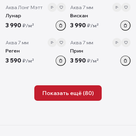
Аква Лонг Мэтт
Аква 7 мм
Лунар
Вискан
3 990
3 990
₽/м²
₽/м²
7 мм
7 мм
Аква 7 мм
Аква 7 мм
Реген
Прин
3 590
3 590
₽/м²
₽/м²
Показать ещё (
80
)