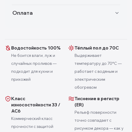
Оплата
Водостойкость 100%
Тёплый пол до 70С
Не боится влаги, луж и
Выдерживает
случайных проливов —
температуру до 70°C —
подходит для кухни и
работает с водяным и
прихожей
электрическим
обогревом
Класс
Тиснение в регистр
износостойкости 33 /
(ER)
AC6
Рельеф поверхности
Коммерческий класс
точно совпадает с
прочности с защитой
рисунком декора — как у