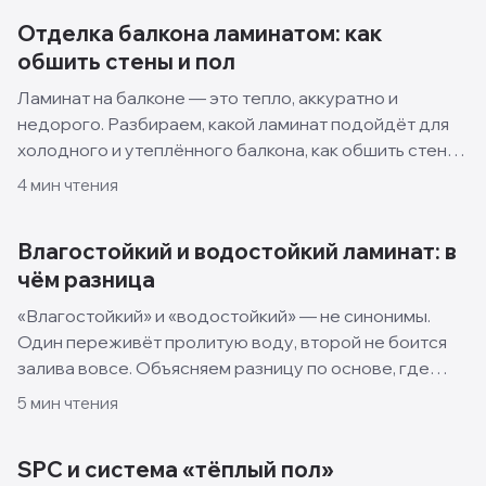
Отделка балкона ламинатом: как
обшить стены и пол
Ламинат на балконе — это тепло, аккуратно и
недорого. Разбираем, какой ламинат подойдёт для
холодного и утеплённого балкона, как обшить стены
и пол своими руками и какие решения смотрятся
4
мин чтения
лучше всего.
Влагостойкий и водостойкий ламинат: в
чём разница
«Влагостойкий» и «водостойкий» — не синонимы.
Один переживёт пролитую воду, второй не боится
залива вовсе. Объясняем разницу по основе, где
какой класть и что выбрать на кухню.
5
мин чтения
SPC и система «тёплый пол»