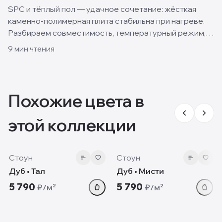
SPC и тёплый пол — удачное сочетание: жёсткая
каменно-полимерная плита стабильна при нагреве.
Разбираем совместимость, температурный режим,
подложку и монтаж.
9
мин чтения
Похожие цвета в
этой коллекции
8 мм
8 мм
Стоун
Стоун
Дуб • Тал
Дуб • Мисти
5 790
5 790
₽/м²
₽/м²