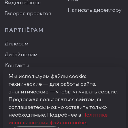
Видео обзоры
Написать директору
Галерея проектов
ПАРТНЁРАМ
Дилерам
Дизайнерам
Контакты
Где купить
Мы используем файлы cookie:
технические — для работы сайта,
аналитические — чтобы улучшать сервис.
Продолжая пользоваться сайтом, вы
ПН–ПТ: 9:00–18:00
·
Москва, ArtPlay, Нижняя
соглашаетесь; можно оставить только
Сыромятническая, 10с3
+7 (495) 748-92-20
необходимые. Подробнее в
·
info@my-step.ru
Политике
использования файлов cookie
.
Политика конфиденциальности