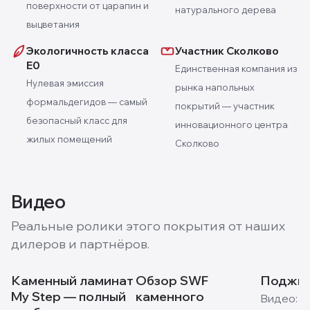
поверхности от царапин и
натурального дерева
выцветания
Экологичность класса
Участник Сколково
E0
Единственная компания из
Нулевая эмиссия
рынка напольных
формальдегидов — самый
покрытий — участник
безопасный класс для
инновационного центра
жилых помещений
Сколково
Видео
Реальные ролики этого покрытия от наших
дилеров и партнёров.
Каменный ламинат
Обзор SWF
Поджиг
My Step — полный
каменного
Видео:
M