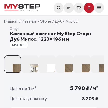
Главная
/
Каталог
/
Stone
/
Дуб • Милос
Стоун
Каменный ламинат My Step Стоун
Дуб Милос, 1220×196 мм
8 мм
MS8308
1
/
9
5 790
₽/м²
Цена на 1 м²
Цена за упаковку
8 309
₽