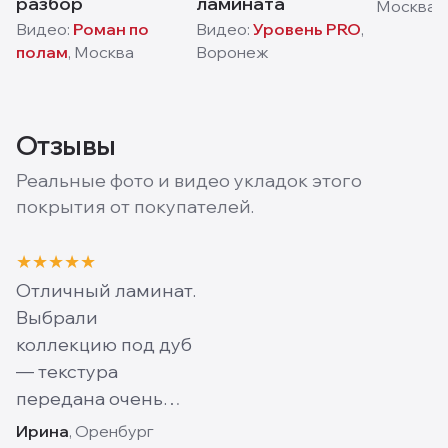
разбор
ламината
Москва
Видео:
Роман по
Видео:
Уровень PRO
,
полам
,
Москва
Воронеж
Отзывы
Реальные фото и видео укладок этого
покрытия от покупателей.
★
★
★
★
★
Отличный ламинат.
Выбрали
коллекцию под дуб
— текстура
передана очень
натурально, на
Ирина
, Оренбург