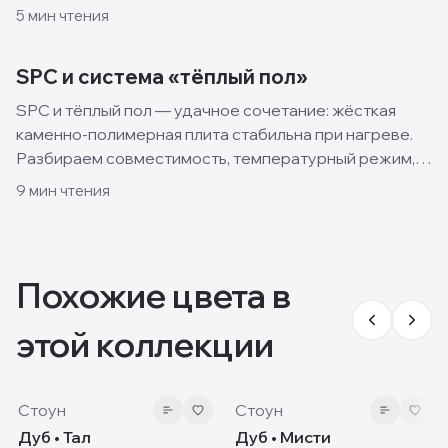
какой класть и что выбрать на кухню.
5
мин чтения
SPC и система «тёплый пол»
SPC и тёплый пол — удачное сочетание: жёсткая
каменно-полимерная плита стабильна при нагреве.
Разбираем совместимость, температурный режим,
подложку и монтаж.
9
мин чтения
Похожие цвета в
этой коллекции
8 мм
8 мм
Стоун
Стоун
Дуб • Тал
Дуб • Мисти