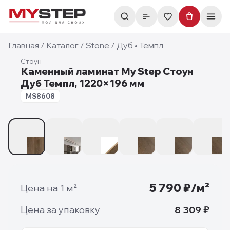
Главная
/
Каталог
/
Stone
/
Дуб • Темпл
Стоун
Каменный ламинат My Step Стоун
Дуб Темпл, 1220×196 мм
8 мм
MS8608
1
/
7
5 790
₽/м²
Цена на 1 м²
Цена за упаковку
8 309
₽