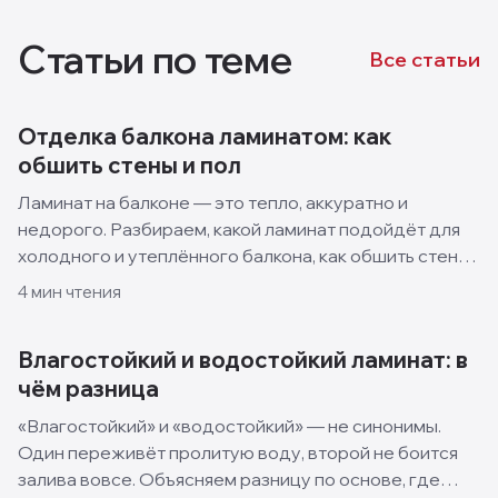
Статьи по теме
Все статьи
Отделка балкона ламинатом: как
обшить стены и пол
Ламинат на балконе — это тепло, аккуратно и
недорого. Разбираем, какой ламинат подойдёт для
холодного и утеплённого балкона, как обшить стены
и пол своими руками и какие решения смотрятся
4
мин чтения
лучше всего.
Влагостойкий и водостойкий ламинат: в
чём разница
«Влагостойкий» и «водостойкий» — не синонимы.
Один переживёт пролитую воду, второй не боится
залива вовсе. Объясняем разницу по основе, где