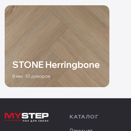
STONE Herringbone
8
мм ·
10
декоров
КАТАЛОГ
Ламинат