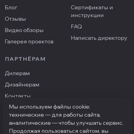
Блог
Сертификаты и
инструкции
Отзывы
FAQ
Видео обзоры
Написать директору
Галерея проектов
ПАРТНЁРАМ
Дилерам
Дизайнерам
Контакты
Мы используем файлы cookie:
Где купить
технические — для работы сайта,
аналитические — чтобы улучшать сервис.
Продолжая пользоваться сайтом, вы
ПН–ПТ: 9:00–18:00
·
Москва, ArtPlay, Нижняя