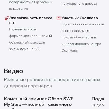
поверхности от царапин и
натурального дерева
выцветания
Экологичность класса
Участник Сколково
E0
Единственная компания из
Нулевая эмиссия
рынка напольных
формальдегидов — самый
покрытий — участник
безопасный класс для
инновационного центра
жилых помещений
Сколково
Видео
Реальные ролики этого покрытия от наших
дилеров и партнёров.
Каменный ламинат
Обзор SWF
Поджиг
My Step — полный
каменного
Видео:
M