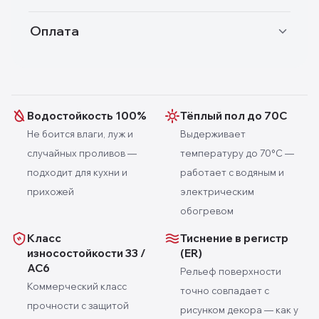
Оплата
Водостойкость 100%
Тёплый пол до 70С
Не боится влаги, луж и
Выдерживает
случайных проливов —
температуру до 70°C —
подходит для кухни и
работает с водяным и
прихожей
электрическим
обогревом
Класс
Тиснение в регистр
износостойкости 33 /
(ER)
AC6
Рельеф поверхности
Коммерческий класс
точно совпадает с
прочности с защитой
рисунком декора — как у