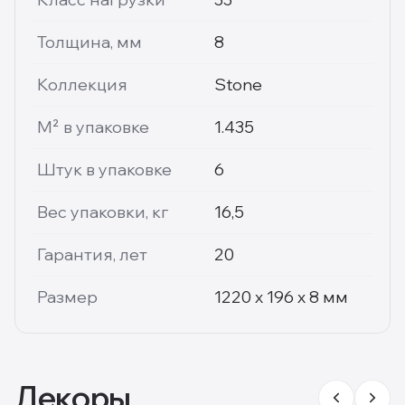
Толщина, мм
8
Коллекция
Stone
М² в упаковке
1.435
Штук в упаковке
6
Вес упаковки, кг
16,5
Гарантия, лет
20
Размер
1220 x 196 х 8 мм
Декоры