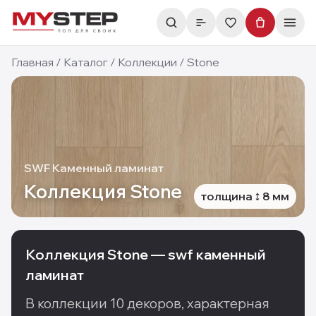
Главная
/
Каталог
/
Коллекции
/
Stone
SWF Каменный ламинат
Коллекция
Stone
толщина
8
мм
Коллекция
Stone
—
swf каменный
ламинат
В коллекции
10
декоров
, характерная