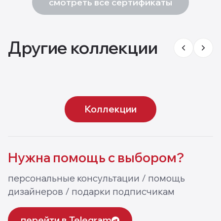
смотреть все сертификаты
Другие коллекции
8
мм
STONE Herringbone
Коллекции
Нужна помощь
с выбором?
персональные консультации / помощь
дизайнеров / подарки подписчикам
перейти в Telegram