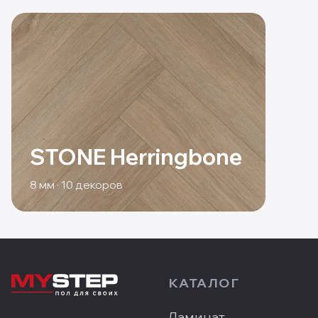
STONE Herringbone
8
мм ·
10
декоров
КАТАЛОГ
Ламинат