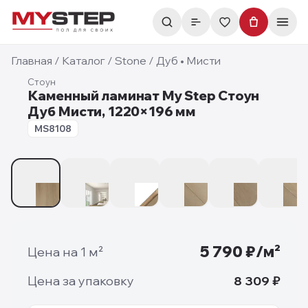
Главная
/
Каталог
/
Stone
/
Дуб • Мисти
Стоун
Каменный ламинат My Step Стоун
Дуб Мисти, 1220×196 мм
8 мм
MS8108
1
/
10
5 790
₽/м²
Цена на 1 м²
Цена за упаковку
8 309
₽