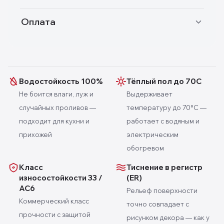
Оплата
Водостойкость 100%
Тёплый пол до 70С
Не боится влаги, луж и
Выдерживает
случайных проливов —
температуру до 70°C —
подходит для кухни и
работает с водяным и
прихожей
электрическим
обогревом
Класс
Тиснение в регистр
износостойкости 33 /
(ER)
AC6
Рельеф поверхности
Коммерческий класс
точно совпадает с
прочности с защитой
рисунком декора — как у