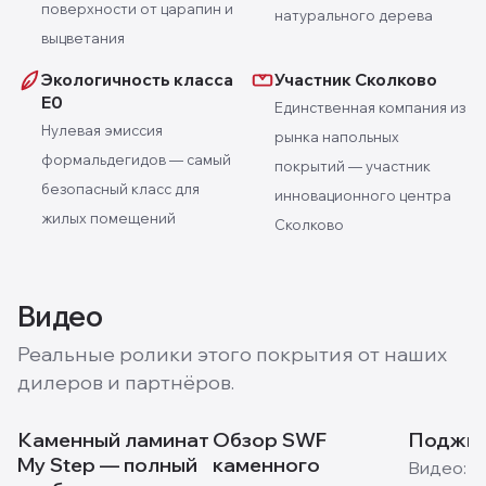
поверхности от царапин и
натурального дерева
выцветания
Экологичность класса
Участник Сколково
E0
Единственная компания из
Нулевая эмиссия
рынка напольных
формальдегидов — самый
покрытий — участник
безопасный класс для
инновационного центра
жилых помещений
Сколково
Видео
Реальные ролики этого покрытия от наших
дилеров и партнёров.
Каменный ламинат
Обзор SWF
Поджиг
My Step — полный
каменного
Видео:
M