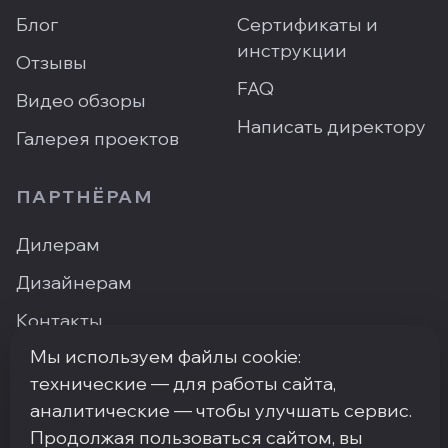
Блог
Сертификаты и
инструкции
Отзывы
FAQ
Видео обзоры
Написать директору
Галерея проектов
ПАРТНЁРАМ
Дилерам
Дизайнерам
Контакты
Мы используем файлы cookie:
Где купить
технические — для работы сайта,
аналитические — чтобы улучшать сервис.
Продолжая пользоваться сайтом, вы
ПН–ПТ: 9:00–18:00
·
Москва, ArtPlay, Нижняя