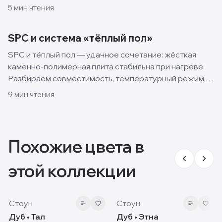
какой класть и что выбрать на кухню.
5
мин чтения
SPC и система «тёплый пол»
SPC и тёплый пол — удачное сочетание: жёсткая
каменно-полимерная плита стабильна при нагреве.
Разбираем совместимость, температурный режим,
подложку и монтаж.
9
мин чтения
Похожие цвета в
этой коллекции
8 мм
8 мм
Стоун
Стоун
Дуб • Тал
Дуб • Этна