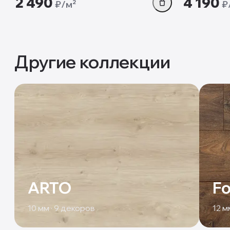
2 490
4 190
₽/м²
₽
Другие коллекции
ARTO
Fo
10
мм ·
9
декоров
12
мм