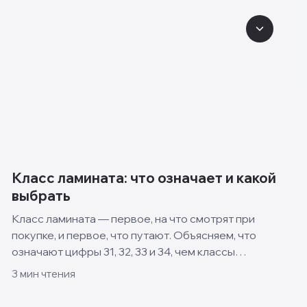
Класс ламината: что означает и какой
выбрать
Класс ламината — первое, на что смотрят при
покупке, и первое, что путают. Объясняем, что
означают цифры 31, 32, 33 и 34, чем классы
отличаются и какой выбрать для квартиры, кухни и
3
мин чтения
спальни.