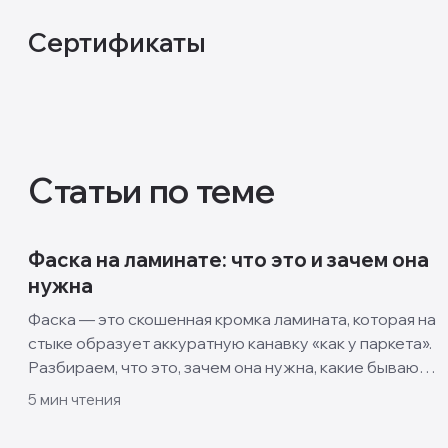
Сертификаты
Статьи по теме
Фаска на ламинате: что это и зачем она
нужна
Фаска — это скошенная кромка ламината, которая на
стыке образует аккуратную канавку «как у паркета».
Разбираем, что это, зачем она нужна, какие бывают
виды и когда лучше взять ламинат без фаски.
5
мин чтения