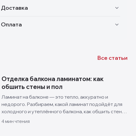
Доставка
Оплата
Все статьи
Отделка балкона ламинатом: как
обшить стены и пол
Ламинат на балконе — это тепло, аккуратно и
недорого. Разбираем, какой ламинат подойдёт для
холодного и утеплённого балкона, как обшить стены
и пол своими руками и какие решения смотрятся
4
мин чтения
лучше всего.