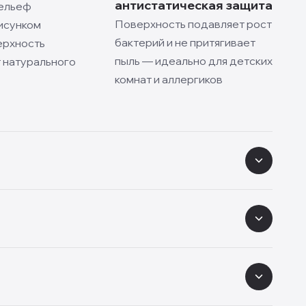
антистатическая защита
ельеф
Поверхность подавляет рост
исунком
бактерий и не притягивает
ерхность
пыль — идеально для детских
 натурального
комнат и аллергиков