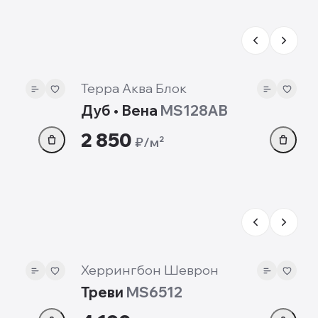
8 мм
Терра Аква Блок
Дуб • Вена
MS128AB
2 850
₽/м²
12 мм
Херрингбон Шеврон
Треви
MS6512