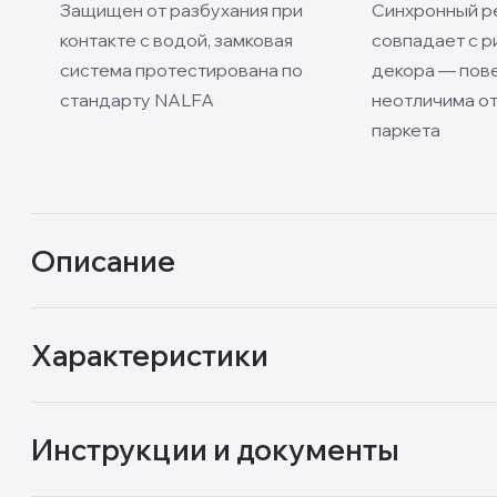
Защищен от разбухания при
Синхронный р
контакте с водой, замковая
совпадает с р
система протестирована по
декора — пов
стандарту NALFA
неотличима от
паркета
Описание
Характеристики
Инструкции и документы