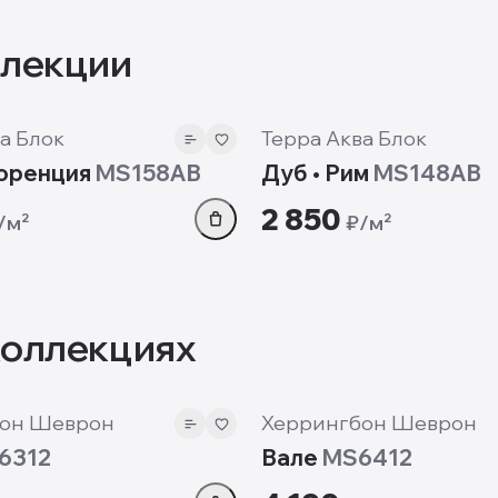
ллекции
8 мм
а Блок
Терра Аква Блок
лоренция
MS158AB
Дуб • Рим
MS148AB
2 850
/м²
₽/м²
коллекциях
12 мм
он Шеврон
Херрингбон Шеврон
6312
Вале
MS6412