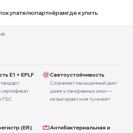
покупателю
партнёрам
где купить
Oak
ть E1 + EPLF
Светоустойчивость
стандарт
Сохраняет насыщенный цвет
, сертификат
даже у панорамных окон —
х FSC
не выгорает и не тускнеет
регистр (ER)
Антибактериальная и