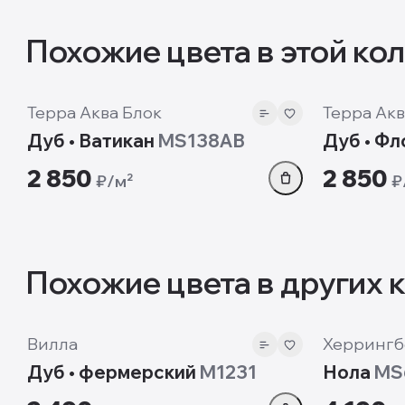
Похожие цвета в этой ко
8 мм
8 мм
Терра Аква Блок
Терра Акв
Дуб • Ватикан
MS138AB
Дуб • Ф
2 850
2 850
₽/м²
₽
Похожие цвета в других 
12mm
12 мм
Вилла
Херрингб
Дуб • фермерский
M1231
Нола
MS