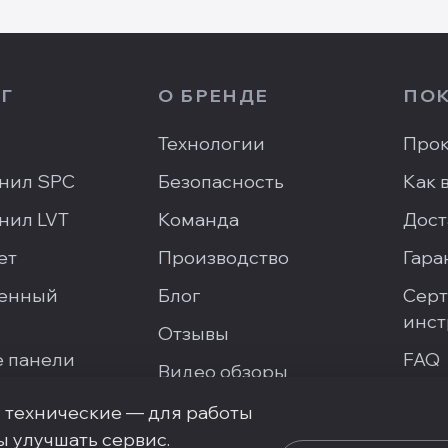
Г
О БРЕНДЕ
ПО
Технологии
Прок
нил SPC
Безопасность
Как 
нил LVT
Команда
Дост
ет
Производство
Гара
енный
Блог
Серт
инст
Отзывы
 панели
FAQ
Видео обзоры
Напи
Галерея проектов
: технические — для работы
ы улучшать сервис.