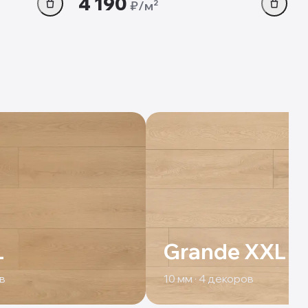
4 190
₽/м²
L
Grande XXL
в
10
мм ·
4
декоров