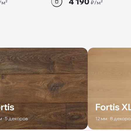
4 190
/м²
₽/м²
rtis
Fortis X
 ·
5
декоров
12
мм ·
8
декоро