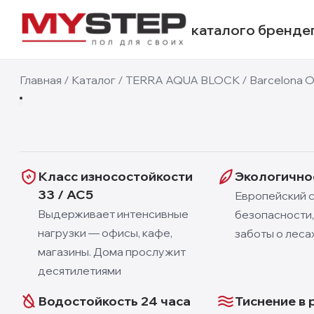
каталог
о бренде
8mm
Главная
/
Каталог
/
TERRA AQUA BLOCK
/
Barcelona 
1
/
3
Класс износостойкости
Экологичнос
33 / AC5
Европейский 
Выдерживает интенсивные
безопасности
нагрузки — офисы, кафе,
заботы о леса
магазины. Дома прослужит
десятилетиями
Водостойкость 24 часа
Тиснение в 