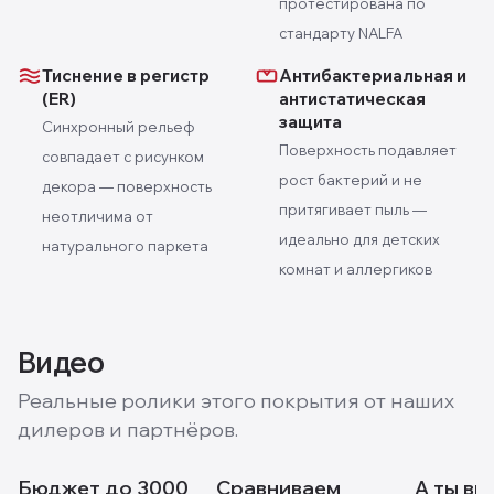
протестирована по
стандарту NALFA
Тиснение в регистр
Антибактериальная и
(ER)
антистатическая
защита
Синхронный рельеф
Поверхность подавляет
совпадает с рисунком
рост бактерий и не
декора — поверхность
притягивает пыль —
неотличима от
идеально для детских
натурального паркета
комнат и аллергиков
Видео
Реальные ролики этого покрытия от наших
дилеров и партнёров.
Бюджет до 3000
Сравниваем
А ты ви