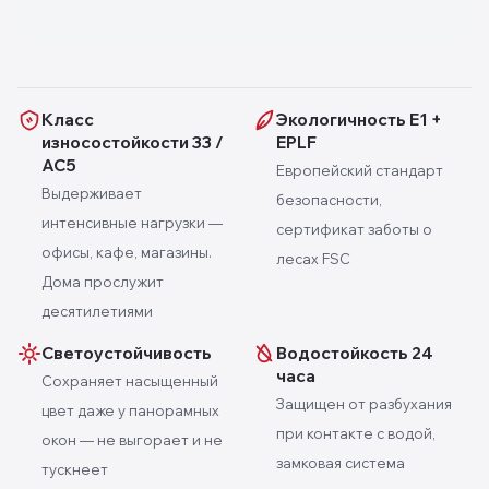
Класс
Экологичность E1 +
износостойкости 33 /
EPLF
AC5
Европейский стандарт
Выдерживает
безопасности,
интенсивные нагрузки —
сертификат заботы о
офисы, кафе, магазины.
лесах FSC
Дома прослужит
десятилетиями
Светоустойчивость
Водостойкость 24
часа
Сохраняет насыщенный
Защищен от разбухания
цвет даже у панорамных
при контакте с водой,
окон — не выгорает и не
замковая система
тускнеет