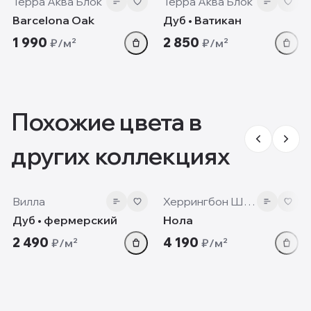
Терра Аква Блок
Терра Аква Блок
Barcelona Oak
Дуб • Ватикан
1 990
2 850
₽/м²
₽/м²
Похожие цвета в
других коллекциях
12mm
12 мм
Вилла
Херрингбон Шеврон
Дуб • фермерский
Нола
2 490
4 190
₽/м²
₽/м²