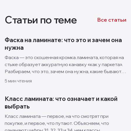
Статьи по теме
Все статьи
Фаска на ламинате: что это и зачем она
нужна
Фаска — это скошенная кромка ламината, которая на
стыке образует аккуратную канавку «как у паркета».
Разбираем, что это, зачем она нужна, какие бывают
виды и когда лучше взять ламинат без фаски.
5
мин чтения
Класс ламината: что означает и какой
выбрать
Класс ламината — первое, на что смотрят при
покупке, и первое, что путают. Объясняем, что
означают цифры 31, 32, 33 и 34, чем классы