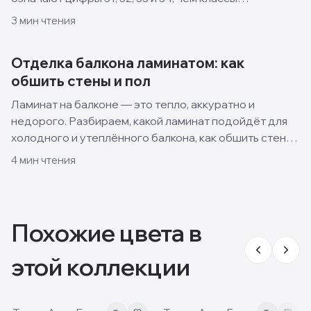
отличаются и какой выбрать для квартиры, кухни и
3
мин чтения
спальни.
Отделка балкона ламинатом: как
обшить стены и пол
Ламинат на балконе — это тепло, аккуратно и
недорого. Разбираем, какой ламинат подойдёт для
холодного и утеплённого балкона, как обшить стены
и пол своими руками и какие решения смотрятся
4
мин чтения
лучше всего.
Похожие цвета в
этой коллекции
8mm
8 мм