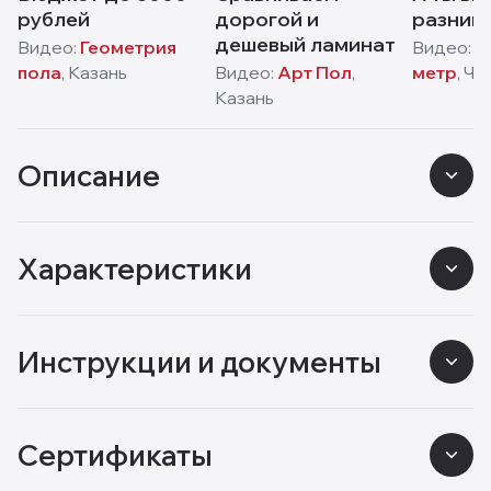
рублей
дорогой и
разниц
дешевый ламинат
Видео:
Геометрия
Видео:
К
пола
,
Казань
Видео:
Арт Пол
,
метр
,
Че
Казань
Описание
Характеристики
Инструкции и документы
Сертификаты