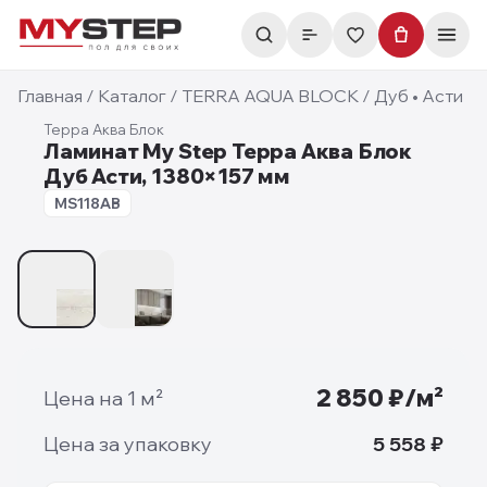
Главная
/
Каталог
/
TERRA AQUA BLOCK
/
Дуб • Асти
Терра Аква Блок
Ламинат My Step Терра Аква Блок
Дуб Асти, 1380×157 мм
8 мм
MS118AB
1
/
2
2 850
₽/м²
Цена на 1 м²
Цена за упаковку
5 558
₽