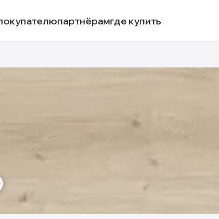
покупателю
партнёрам
где купить
O