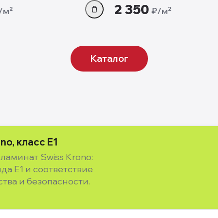
2 350
/м²
₽/м²
Каталог
o, класс E1
ламинат Swiss Krono:
а E1 и соответствие
тва и безопасности.