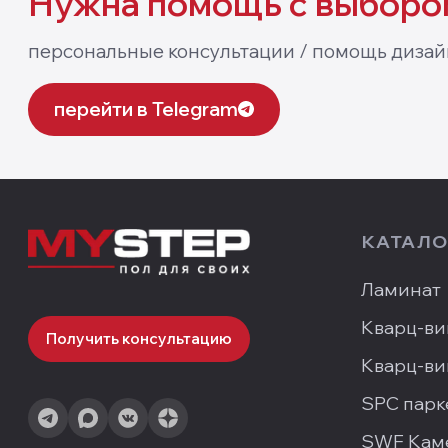
Нужна помощь
с выборо
персональные консультации / помощь дизай
перейти в Telegram
КАТАЛО
Ламинат
Кварц-ви
Получить консультацию
Кварц-ви
SPC парк
SWF Кам