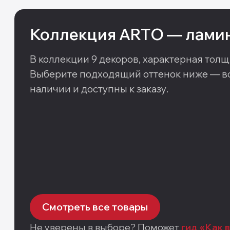
Коллекция
ARTO
—
лами
В коллекции
9
декоров
, характерная толщ
Выберите подходящий оттенок ниже — вс
наличии и доступны к заказу.
Смотреть все товары
Не уверены в выборе? Поможет
гид «Как 