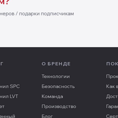
м?
неров / подарки подписчикам
Г
О БРЕНДЕ
ПО
Технологии
Прок
нил SPC
Безопасность
Как 
нил LVT
Команда
Дост
ет
Производство
Гара
енный
Блог
Серт