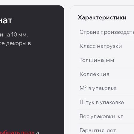
Характеристики
нат
Страна производст
ина 10 мм
.
е декоры в
Класс нагрузки
Толщина, мм
Коллекция
М² в упаковке
Штук в упаковке
Вес упаковки, кг
Гарантия, лет
выбрать пол»
, а