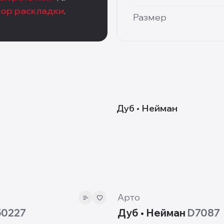
тор раскладки
.
Размер
D7087
Дуб • Нейман
10 мм
Арто
50227
Дуб • Нейман
D7087