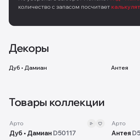
количество с запасом посчитает
калькуля
Декоры
D50117
D50227
Дуб • Дамиан
Антея
Товары коллекции
10 мм
10 мм
Арто
Арто
Дуб • Дамиан
D50117
Антея
D