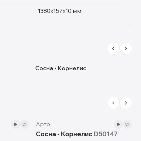
1380x157x10 мм
D50147
Сосна • Корнелис
Д
10 мм
Арто
Сосна • Корнелис
D50147