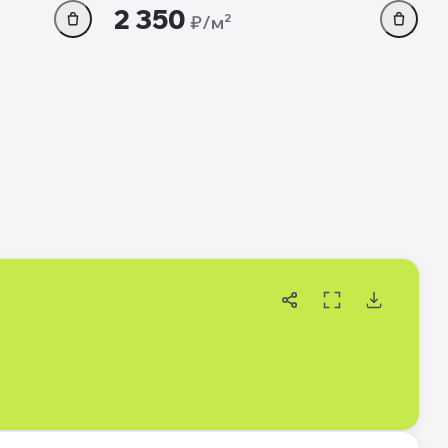
2 350
₽/м²