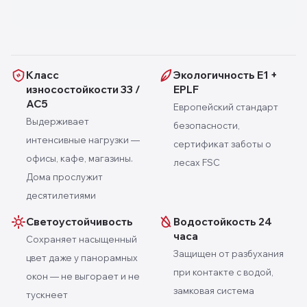
Класс
Экологичность E1 +
износостойкости 33 /
EPLF
AC5
Европейский стандарт
Выдерживает
безопасности,
интенсивные нагрузки —
сертификат заботы о
офисы, кафе, магазины.
лесах FSC
Дома прослужит
десятилетиями
Светоустойчивость
Водостойкость 24
часа
Сохраняет насыщенный
Защищен от разбухания
цвет даже у панорамных
при контакте с водой,
окон — не выгорает и не
замковая система
тускнеет