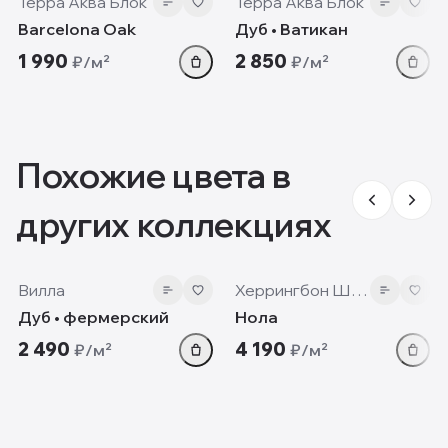
Терра Аква Блок
Терра Аква Блок
Barcelona Oak
Дуб • Ватикан
1 990
2 850
₽/м²
₽/м²
Похожие цвета в
других коллекциях
12mm
12 мм
Вилла
Херрингбон Шеврон
Дуб • фермерский
Нола
2 490
4 190
₽/м²
₽/м²