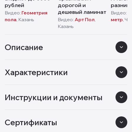
рублей
дорогой и
разниц
дешевый ламинат
Видео:
Геометрия
Видео:
К
пола
,
Казань
Видео:
Арт Пол
,
метр
,
Че
Казань
Описание
Характеристики
Инструкции и документы
Сертификаты