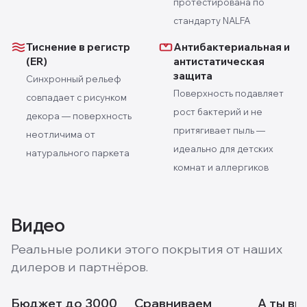
протестирована по
стандарту NALFA
Тиснение в регистр
Антибактериальная и
(ER)
антистатическая
защита
Синхронный рельеф
Поверхность подавляет
совпадает с рисунком
рост бактерий и не
декора — поверхность
притягивает пыль —
неотличима от
идеально для детских
натурального паркета
комнат и аллергиков
Видео
Реальные ролики этого покрытия от наших
дилеров и партнёров.
Бюджет до 3000
Сравниваем
А ты ви