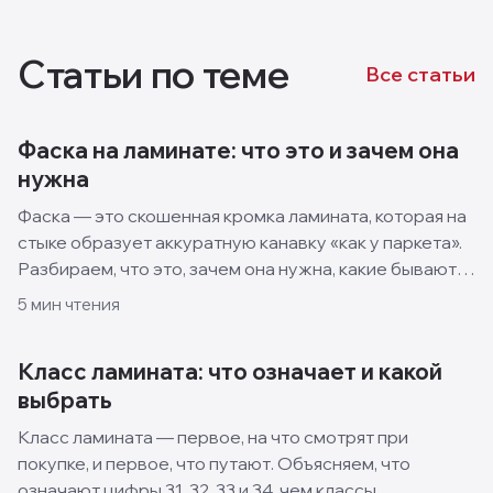
Статьи по теме
Все статьи
Фаска на ламинате: что это и зачем она
нужна
Фаска — это скошенная кромка ламината, которая на
стыке образует аккуратную канавку «как у паркета».
Разбираем, что это, зачем она нужна, какие бывают
виды и когда лучше взять ламинат без фаски.
5
мин чтения
Класс ламината: что означает и какой
выбрать
Класс ламината — первое, на что смотрят при
покупке, и первое, что путают. Объясняем, что
означают цифры 31, 32, 33 и 34, чем классы