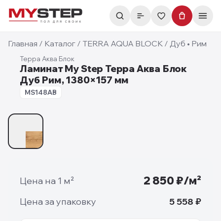
Главная
/
Каталог
/
TERRA AQUA BLOCK
/
Дуб • Рим
Терра Аква Блок
Ламинат My Step Терра Аква Блок
Дуб Рим, 1380×157 мм
8 мм
MS148AB
1
/
1
2 850
₽/м²
Цена на 1 м²
Цена за упаковку
5 558
₽