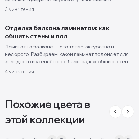
отличаются и какой выбрать для квартиры, кухни и
3
мин чтения
спальни.
Отделка балкона ламинатом: как
обшить стены и пол
Ламинат на балконе — это тепло, аккуратно и
недорого. Разбираем, какой ламинат подойдёт для
холодного и утеплённого балкона, как обшить стены
и пол своими руками и какие решения смотрятся
4
мин чтения
лучше всего.
Похожие цвета в
этой коллекции
8mm
8 мм