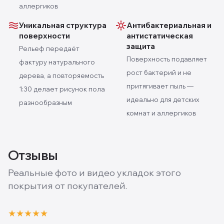
аллергиков
Уникальная структура
Антибактериальная и
поверхности
антистатическая
защита
Рельеф передаёт
Поверхность подавляет
фактуру натурального
рост бактерий и не
дерева, а повторяемость
притягивает пыль —
1:30 делает рисунок пола
идеально для детских
разнообразным
комнат и аллергиков
Отзывы
Реальные фото и видео укладок этого
покрытия от покупателей.
★
★
★
★
★