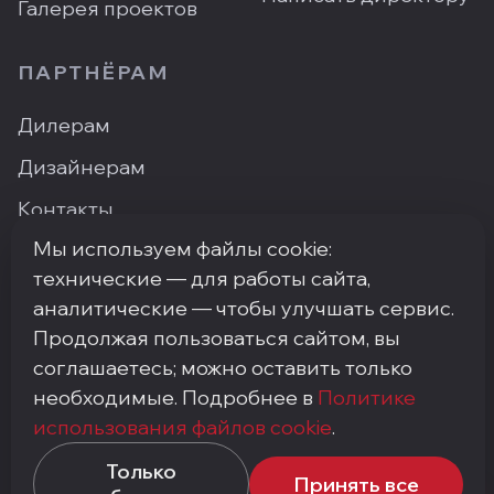
Галерея проектов
ПАРТНЁРАМ
Дилерам
Дизайнерам
Контакты
Мы используем файлы cookie:
Где купить
технические — для работы сайта,
аналитические — чтобы улучшать сервис.
Продолжая пользоваться сайтом, вы
ПН–ПТ: 9:00–18:00
·
Москва, ArtPlay, Нижняя
соглашаетесь; можно оставить только
Сыромятническая, 10с3
необходимые. Подробнее в
Политике
+7 (495) 748-92-20
·
info@my-step.ru
использования файлов cookie
.
Политика конфиденциальности
Соглашение на обработку персональных данных
Только
Принять все
Политика использования файлов cookie