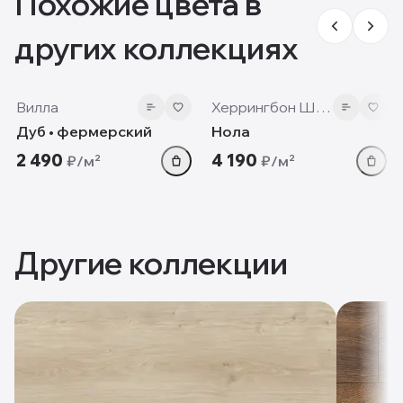
Похожие цвета в
других коллекциях
12mm
12 мм
Вилла
Херрингбон Шеврон
Дуб • фермерский
Нола
2 490
4 190
₽/м²
₽/м²
Другие коллекции