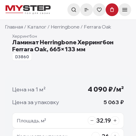
Главная
/
Каталог
/
Herringbone
/
Ferrara Oak
Херрингбон
Ламинат Herringbone Херрингбон
Ferrara Oak, 665×133 мм
8mm
D3860
Фотографии недоступны
4 090
₽/м²
Цена на 1 м²
Цена за упаковку
5 063
₽
32.19
Площадь, м²