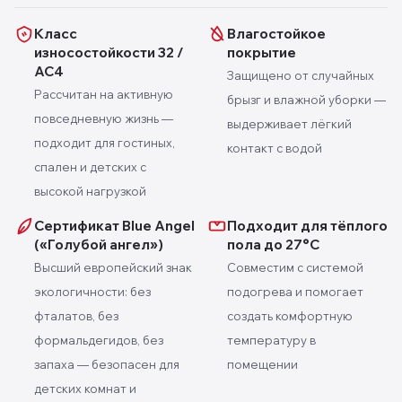
Класс
Влагостойкое
износостойкости 32 /
покрытие
AC4
Защищено от случайных
Рассчитан на активную
брызг и влажной уборки —
повседневную жизнь —
выдерживает лёгкий
подходит для гостиных,
контакт с водой
спален и детских с
высокой нагрузкой
Сертификат Blue Angel
Подходит для тёплого
(«Голубой ангел»)
пола до 27°C
Высший европейский знак
Совместим с системой
экологичности: без
подогрева и помогает
фталатов, без
создать комфортную
формальдегидов, без
температуру в
запаха — безопасен для
помещении
детских комнат и