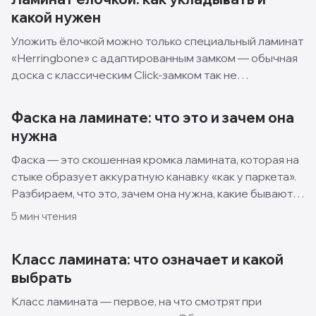
какой нужен
Уложить ёлочкой можно только специальный ламинат
«Herringbone» с адаптированным замком — обычная
доска с классическим Click-замком так не
соединится. Планки идут разворотом под 90° друг к
другу (английская ёлка) или скошенными торцами в
Фаска на ламинате: что это и зачем она
сплошную…
нужна
Фаска — это скошенная кромка ламината, которая на
стыке образует аккуратную канавку «как у паркета».
Разбираем, что это, зачем она нужна, какие бывают
виды и когда лучше взять ламинат без фаски.
5
мин чтения
Класс ламината: что означает и какой
выбрать
Класс ламината — первое, на что смотрят при