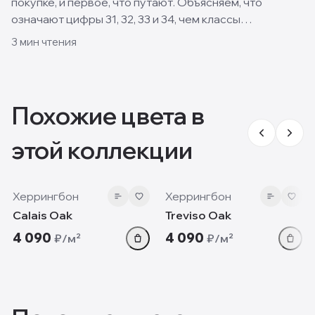
покупке, и первое, что путают. Объясняем, что
означают цифры 31, 32, 33 и 34, чем классы
отличаются и какой выбрать для квартиры, кухни и
3
мин чтения
спальни.
Похожие цвета в
этой коллекции
8 мм
8 мм
Херрингбон
Херрингбон
Calais Oak
Treviso Oak
4 090
4 090
₽/м²
₽/м²