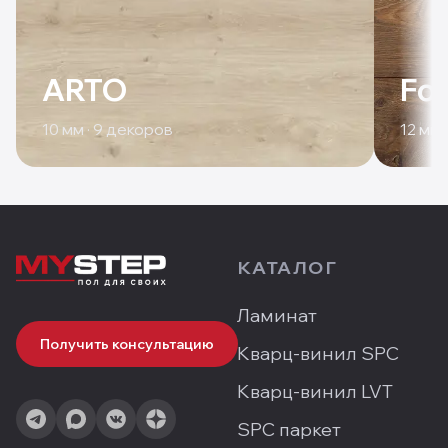
ARTO
For
10
мм ·
9
декоров
12
мм 
КАТАЛОГ
Ламинат
Получить консультацию
Кварц-винил SPC
Кварц-винил LVT
SPC паркет