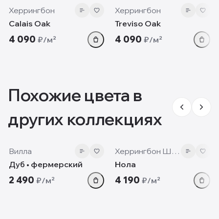
Херрингбон
Херрингбон
Calais Oak
Treviso Oak
4 090
4 090
₽/м²
₽/м²
Похожие цвета в
других коллекциях
12mm
12 мм
Вилла
Херрингбон Шеврон
Дуб • фермерский
Нола
2 490
4 190
₽/м²
₽/м²