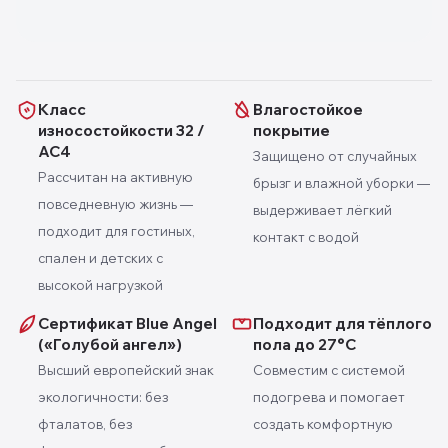
Класс
Влагостойкое
износостойкости 32 /
покрытие
AC4
Защищено от случайных
Рассчитан на активную
брызг и влажной уборки —
повседневную жизнь —
выдерживает лёгкий
подходит для гостиных,
контакт с водой
спален и детских с
высокой нагрузкой
Сертификат Blue Angel
Подходит для тёплого
(«Голубой ангел»)
пола до 27°C
Высший европейский знак
Совместим с системой
экологичности: без
подогрева и помогает
фталатов, без
создать комфортную