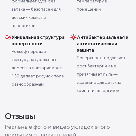
формальдегидов, без
температуру в
запаха — безопасен для
помещении
детских комнат и
аллергиков
Уникальная структура
Антибактериальная и
поверхности
антистатическая
защита
Рельеф передаёт
Поверхность подавляет
фактуру натурального
рост бактерий и не
дерева, а повторяемость
притягивает пыль —
1:30 делает рисунок пола
идеально для детских
разнообразным
комнат и аллергиков
Отзывы
Реальные фото и видео укладок этого
покрытия от покупателей.