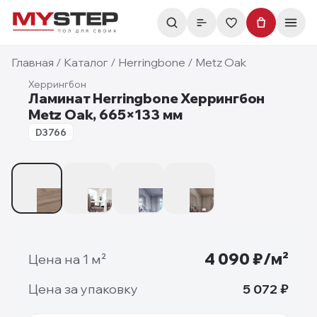
Главная
/
Каталог
/
Herringbone
/
Metz Oak
Херрингбон
Ламинат Herringbone Херрингбон
Metz Oak, 665×133 мм
8 мм
D3766
1
/
4
4 090
₽/м²
Цена на 1 м²
Цена за упаковку
5 072
₽