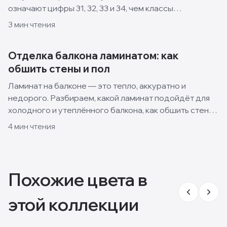
означают цифры 31, 32, 33 и 34, чем классы
отличаются и какой выбрать для квартиры, кухни и
3
мин чтения
спальни.
Отделка балкона ламинатом: как
обшить стены и пол
Ламинат на балконе — это тепло, аккуратно и
недорого. Разбираем, какой ламинат подойдёт для
холодного и утеплённого балкона, как обшить стены
и пол своими руками и какие решения смотрятся
4
мин чтения
лучше всего.
Похожие цвета в
этой коллекции
8 мм
8 мм