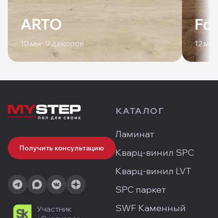
ARTO
For
10
мм ·
9
декоров
12
мм 
КАТАЛОГ
Ламинат
Получить консультацию
Кварц-винил SPC
Кварц-винил LVT
SPC паркет
SWF Каменный
Участник