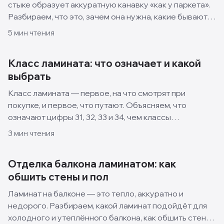
стыке образует аккуратную канавку «как у паркета».
Разбираем, что это, зачем она нужна, какие бывают
виды и когда лучше взять ламинат без фаски.
5
мин чтения
Класс ламината: что означает и какой
выбрать
Класс ламината — первое, на что смотрят при
покупке, и первое, что путают. Объясняем, что
означают цифры 31, 32, 33 и 34, чем классы
отличаются и какой выбрать для квартиры, кухни и
3
мин чтения
спальни.
Отделка балкона ламинатом: как
обшить стены и пол
Ламинат на балконе — это тепло, аккуратно и
недорого. Разбираем, какой ламинат подойдёт для
холодного и утеплённого балкона, как обшить стены