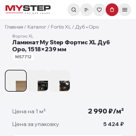
Главная
/
Каталог
/
Fortis XL
/
Дуб • Оро
Фортис XL
Ламинат My Step Фортис XL Дуб
Оро, 1518×239 мм
12 мм
MS7712
1
/
3
2 990
₽/м²
Цена на 1 м²
Цена за упаковку
5 424
₽