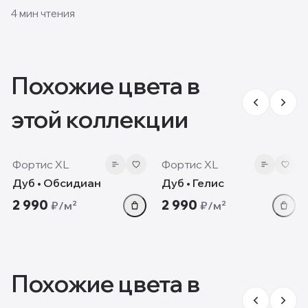
и пол своими руками и какие решения смотрятся
4
мин чтения
лучше всего.
Похожие цвета в
этой коллекции
12 мм
12 мм
Фортис XL
Фортис XL
Дуб • Обсидиан
Дуб • Гелис
2 990
2 990
₽/м²
₽/м²
Похожие цвета в