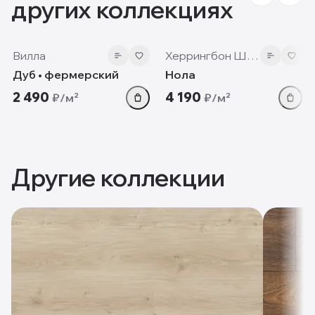
других коллекциях
12mm
12 мм
Вилла
Херрингбон Шеврон
Дуб • фермерский
Нола
2 490
4 190
₽/м²
₽/м²
Другие коллекции