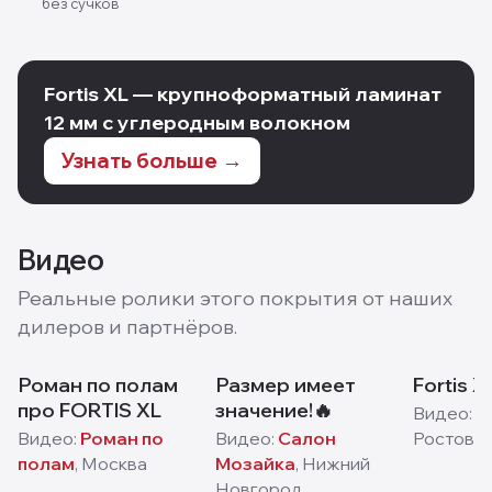
без сучков
Fortis XL — крупноформатный ламинат
12 мм с углеродным волокном
Узнать больше →
Видео
Реальные ролики этого покрытия от наших
дилеров и партнёров.
Роман по полам
Размер имеет
Fortis X
про FORTIS XL
значение!🔥
Видео:
П
Видео:
Роман по
Видео:
Салон
Ростов-н
полам
,
Москва
Мозайка
,
Нижний
Новгород