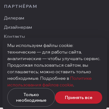
ПАРТНЁРАМ
Дилерам
Дизайнерам
Контакты
Мы используем файлы cookie:
Где купить
технические — для работы сайта,
аналитические — чтобы улучшать сервис.
Продолжая пользоваться сайтом, вы
ПН–ПТ: 9:00–18:00
·
Москва, ArtPlay, Нижняя
соглашаетесь; можно оставить только
Сыромятническая, 10с3
необходимые. Подробнее в
Политике
+7 (495) 748-92-20
·
info@my-step.ru
использования файлов cookie
.
Политика конфиденциальности
Соглашение на обработку персональных данных
Только
Принять все
Политика использования файлов cookie
необходимые