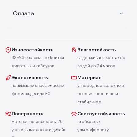
Оплата
Износостойкость
Влагостойкость
33/AC5 классы - не боится
выдерживает контакт с
животных и каблуков
водой до 24 часов
Экологичность
Материал
наивысший класс эмиссии
углеродное волокно в
формальдегида E0
основе - пол тише и
стабильнее
Поверхность
Светоустойчивость
матовая поверхность, 20
стойкость к
уникальных досок и дизайн
ультрафиолету