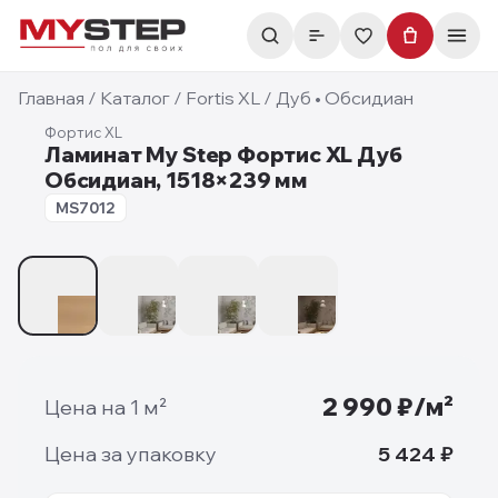
Главная
/
Каталог
/
Fortis XL
/
Дуб • Обсидиан
Фортис XL
Ламинат My Step Фортис XL Дуб
Обсидиан, 1518×239 мм
12 мм
MS7012
1
/
4
2 990
₽/м²
Цена на 1 м²
Цена за упаковку
5 424
₽