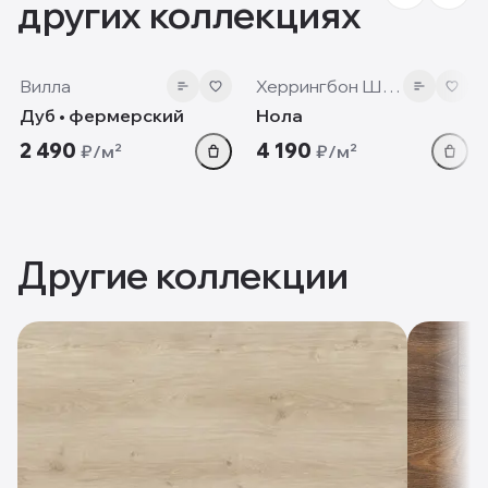
других коллекциях
12mm
12 мм
Вилла
Херрингбон Шеврон
Дуб • фермерский
Нола
2 490
4 190
₽/м²
₽/м²
Другие коллекции