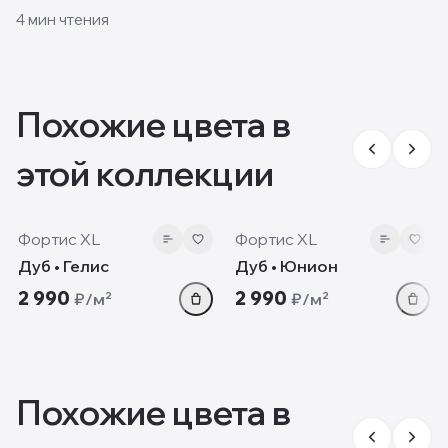
и пол своими руками и какие решения смотрятся
4
мин чтения
лучше всего.
Похожие цвета в
этой коллекции
12 мм
12 мм
Фортис XL
Фортис XL
Дуб • Гелис
Дуб • Юнион
2 990
2 990
₽/м²
₽/м²
Похожие цвета в