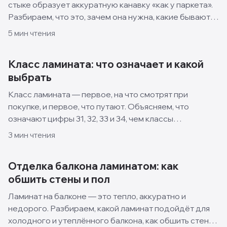
стыке образует аккуратную канавку «как у паркета».
Разбираем, что это, зачем она нужна, какие бывают
виды и когда лучше взять ламинат без фаски.
5
мин чтения
Класс ламината: что означает и какой
выбрать
Класс ламината — первое, на что смотрят при
покупке, и первое, что путают. Объясняем, что
означают цифры 31, 32, 33 и 34, чем классы
отличаются и какой выбрать для квартиры, кухни и
3
мин чтения
спальни.
Отделка балкона ламинатом: как
обшить стены и пол
Ламинат на балконе — это тепло, аккуратно и
недорого. Разбираем, какой ламинат подойдёт для
холодного и утеплённого балкона, как обшить стены