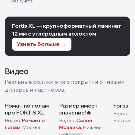
без сучков
Fortis XL — крупноформатный ламинат
12 мм с углеродным волокном
Узнать больше →
Видео
Реальные ролики этого покрытия от наших
дилеров и партнёров.
Роман по полам
Размер имеет
Fortis X
про FORTIS XL
значение!🔥
Видео:
П
Видео:
Роман по
Видео:
Салон
Ростов-н
полам
,
Москва
Мозайка
,
Нижний
Новгород