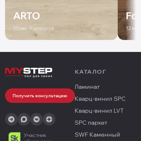
ARTO
For
10
мм ·
9
декоров
12
мм 
КАТАЛОГ
Ламинат
Получить консультацию
Кварц-винил SPC
Кварц-винил LVT
SPC паркет
SWF Каменный
Участник