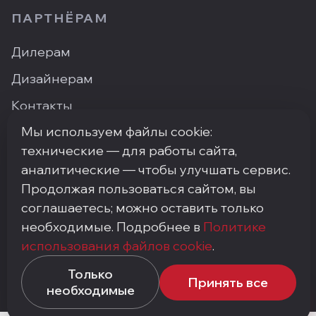
ПАРТНЁРАМ
Дилерам
Дизайнерам
Контакты
Мы используем файлы cookie:
Где купить
технические — для работы сайта,
аналитические — чтобы улучшать сервис.
Продолжая пользоваться сайтом, вы
ПН–ПТ: 9:00–18:00
·
Москва, ArtPlay, Нижняя
соглашаетесь; можно оставить только
Сыромятническая, 10с3
необходимые. Подробнее в
Политике
+7 (495) 748-92-20
·
info@my-step.ru
использования файлов cookie
.
Политика конфиденциальности
Соглашение на обработку персональных данных
Только
Принять все
Политика использования файлов cookie
необходимые