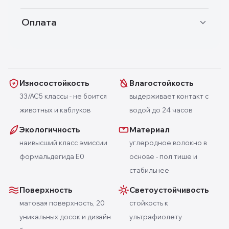
Оплата
Износостойкость
Влагостойкость
33/AC5 классы - не боится
выдерживает контакт с
животных и каблуков
водой до 24 часов
Экологичность
Материал
наивысший класс эмиссии
углеродное волокно в
формальдегида E0
основе - пол тише и
стабильнее
Поверхность
Светоустойчивость
матовая поверхность, 20
стойкость к
уникальных досок и дизайн
ультрафиолету