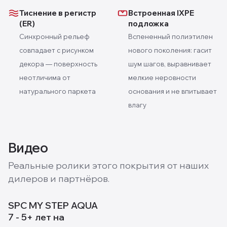
Тиснение в регистр
Встроенная IXPE
(ER)
подложка
Синхронный рельеф
Вспененный полиэтилен
совпадает с рисунком
нового поколения: гасит
декора — поверхность
шум шагов, выравнивает
неотличима от
мелкие неровности
натурального паркета
основания и не впитывает
влагу
Видео
Реальные ролики этого покрытия от наших
дилеров и партнёров.
SPC MY STEP AQUA
7 - 5+ лет на