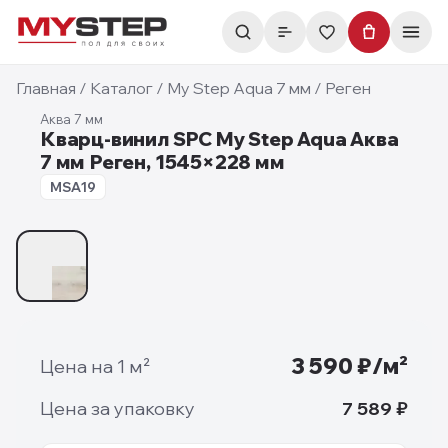
Главная
/
Каталог
/
My Step Aqua 7 мм
/
Реген
Аква 7 мм
Кварц-винил SPC My Step Aqua Аква
7 мм Реген, 1545×228 мм
7 мм
MSA19
1
/
1
3 590
₽/м²
Цена на 1 м²
Цена за упаковку
7 589
₽