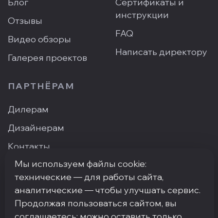
Блог
Сертификаты и
инструкции
Отзывы
FAQ
Видео обзоры
Написать директору
Галерея проектов
ПАРТНЁРАМ
Дилерам
Дизайнерам
Контакты
Мы используем файлы cookie:
Где купить
технические — для работы сайта,
аналитические — чтобы улучшать сервис.
Продолжая пользоваться сайтом, вы
ПН–ПТ: 9:00–18:00
·
Москва, ArtPlay, Нижняя
соглашаетесь; можно оставить только