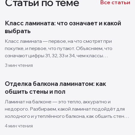
Статьи по теме
Все статьи
Класс ламината: что означает и какой
выбрать
Класс ламината — первое, на что смотрят при
покупке, и первое, что путают. Объясняем, что
означают цифры 31, 32, 33 и 34, чем классы
отличаются и какой выбрать для квартиры, кухни и
3
мин чтения
спальни.
Отделка балкона ламинатом: как
обшить стены и пол
Ламинат на балконе — это тепло, аккуратно и
недорого. Разбираем, какой ламинат подойдёт для
холодного и утеплённого балкона, как обшить стены
и пол своими руками и какие решения смотрятся
4
мин чтения
лучше всего.