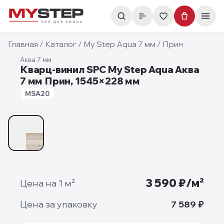
Главная
/
Каталог
/
My Step Aqua 7 мм
/
Прин
Аква 7 мм
Кварц-винил SPC My Step Aqua Аква
7 мм Прин, 1545×228 мм
7 мм
MSA20
1
/
1
3 590
₽/м²
Цена на 1 м²
Цена за упаковку
7 589
₽