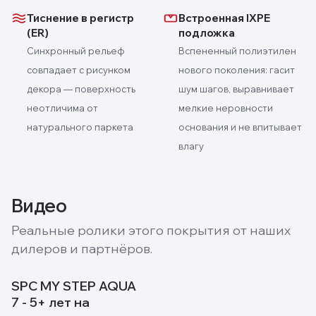
Тиснение в регистр
Встроенная IXPE
(ER)
подложка
Синхронный рельеф
Вспененный полиэтилен
совпадает с рисунком
нового поколения: гасит
декора — поверхность
шум шагов, выравнивает
неотличима от
мелкие неровности
натурального паркета
основания и не впитывает
влагу
Видео
Реальные ролики этого покрытия от наших
дилеров и партнёров.
SPC MY STEP AQUA
7 - 5+ лет на