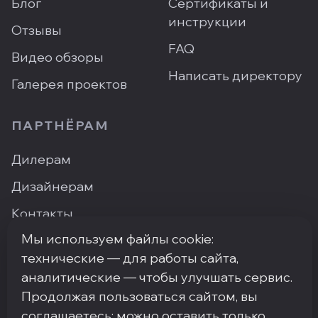
Блог
Сертификаты и
инструкции
Отзывы
FAQ
Видео обзоры
Написать директору
Галерея проектов
ПАРТНЁРАМ
Дилерам
Дизайнерам
Контакты
Мы используем файлы cookie:
Где купить
технические — для работы сайта,
аналитические — чтобы улучшать сервис.
Продолжая пользоваться сайтом, вы
ПН–ПТ: 9:00–18:00
·
Москва, ArtPlay, Нижняя
соглашаетесь; можно оставить только