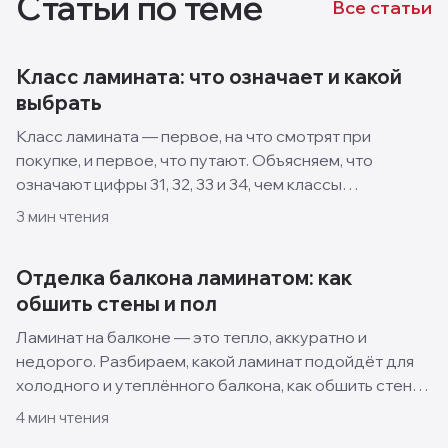
Статьи по теме
Все статьи
Класс ламината: что означает и какой
выбрать
Класс ламината — первое, на что смотрят при
покупке, и первое, что путают. Объясняем, что
означают цифры 31, 32, 33 и 34, чем классы
отличаются и какой выбрать для квартиры, кухни и
3
мин чтения
спальни.
Отделка балкона ламинатом: как
обшить стены и пол
Ламинат на балконе — это тепло, аккуратно и
недорого. Разбираем, какой ламинат подойдёт для
холодного и утеплённого балкона, как обшить стены
и пол своими руками и какие решения смотрятся
4
мин чтения
лучше всего.