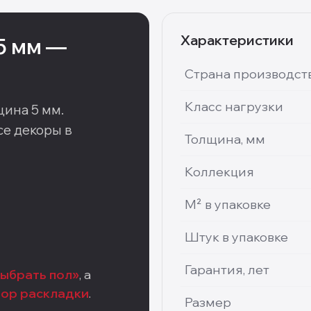
Характеристики
5 мм
—
Страна производст
Класс нагрузки
щина 5 мм
.
е декоры в
Толщина, мм
Коллекция
М² в упаковке
Штук в упаковке
Гарантия, лет
выбрать пол»
, а
тор раскладки
.
Размер