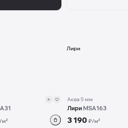
MSA163
Лири
5 мм
Аква 5 мм
A31
Лири
MSA163
3 190
/м²
₽/м²