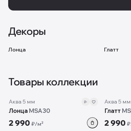
Декоры
MSA30
MSA31
Лонца
Глатт
Товары коллекции
5 мм
5 мм
Аква 5 мм
Аква 5 мм
Лонца
MSA30
Глатт
MS
2 990
2 990
₽/м²
₽