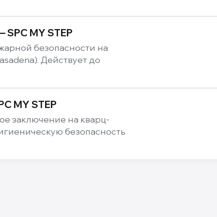
— SPC MY STEP
жарной безопасности на
asadena). Действует до
SPC MY STEP
е заключение на кварц-
гигиеническую безопасность
4
мм