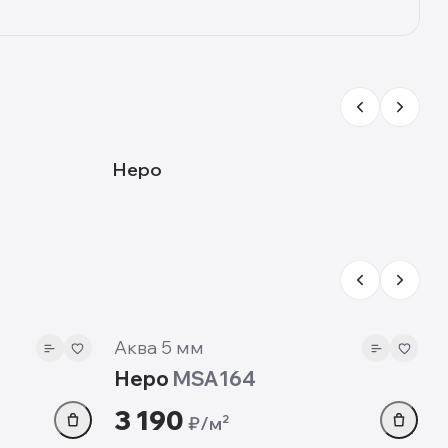
MSA164
Неро
5 мм
Аква 5 мм
Неро
MSA164
3 190
₽/м²