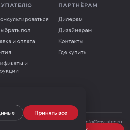
КУПАТЕЛЮ
ПАРТНЁРАМ
онсультироваться
Дилерам
выбрать пол
Дизайнерам
авка и оплата
Контакты
нтия
Где купить
ификаты и
рукции
сать директору
димые
Принять все
+7 (495) 748-92-20
·
info@my-step.ru