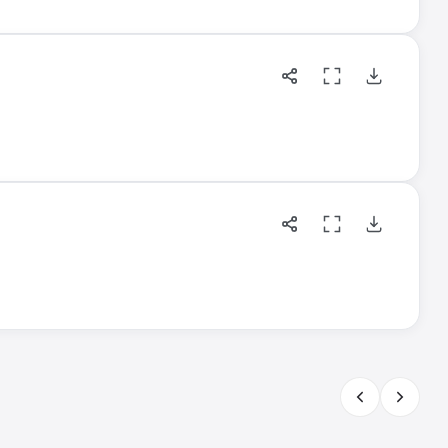
5.05
мм
6
мм