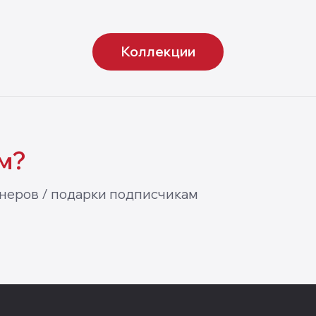
tep Aqua 4mm
My Step Aqua 5
Коллекции
м?
неров / подарки подписчикам