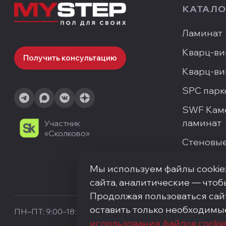
КАТАЛО
Ламинат
Кварц-ви
Получить консультацию
Кварц-ви
SPC парк
SWF Кам
ламинат
Участник
«Сколково»
Стеновые
Мы используем файлы cookie
сайта, аналитические — чтоб
Продолжая пользоваться сай
оставить только необходимы
ПН–ПТ: 9:00–18:00
·
Москва, ArtPlay, Нижняя Сыромятн
использования файлов cooki