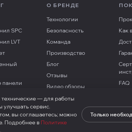
Г
О БРЕНДЕ
ПО
Технологии
Прок
нил SPC
Безопасность
Как 
нил LVT
Команда
Дост
ет
Производство
Гара
енный
Блог
Серт
инст
Отзывы
 панели
FAQ
Видео обзоры
Напи
Галерея проектов
: технические — для работы
ы улучшать сервис.
том, вы соглашаетесь; можно
Только необхо
е. Подробнее в
Политике
ическая, 10с3
e
.