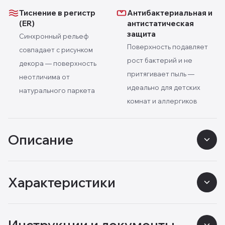
Тиснение в регистр
Антибактериальная и
(ER)
антистатическая
защита
Синхронный рельеф
Поверхность подавляет
совпадает с рисунком
рост бактерий и не
декора — поверхность
притягивает пыль —
неотличима от
идеально для детских
натурального паркета
комнат и аллергиков
Описание
Характеристики