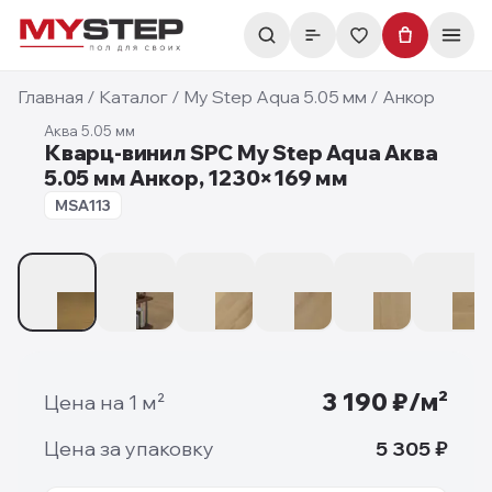
Главная
/
Каталог
/
My Step Aqua 5.05 мм
/
Анкор
Аква 5.05 мм
Кварц-винил SPC My Step Aqua Аква
5.05 мм Анкор, 1230×169 мм
5.05 мм
MSA113
1
/
9
3 190
₽/м²
Цена на 1 м²
Цена за упаковку
5 305
₽