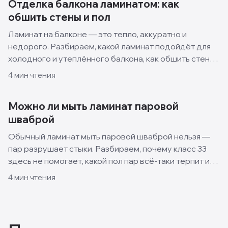
Отделка балкона ламинатом: как
обшить стены и пол
Ламинат на балконе — это тепло, аккуратно и
недорого. Разбираем, какой ламинат подойдёт для
холодного и утеплённого балкона, как обшить стены
и пол своими руками и какие решения смотрятся
4
мин чтения
лучше всего.
Можно ли мыть ламинат паровой
шваброй
Обычный ламинат мыть паровой шваброй нельзя —
пар разрушает стыки. Разбираем, почему класс 33
здесь не помогает, какой пол пар всё-таки терпит и
как правильно ухаживать за ламинатом.
4
мин чтения