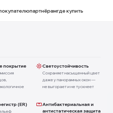
покупателю
партнёрам
где купить
е покрытие
Светоустойчивость
эмиссия
Сохраняет насыщенный цвет
ов,
даже у панорамных окон —
экологичное
не выгорает и не тускнеет
регистр (ER)
Антибактериальная и
антистатическая защита
ельеф