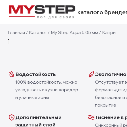
каталог
о бренде
5.05 мм
Главная
/
Каталог
/
My Step Aqua 5.05 мм
/
Капри
1
/
4
Водостойкость
Экологично
100% водостойкость, можно
Отсутствует 
укладывать в кухни, коридор
формальдегид
и уличные зоны
безопасное и 
покрытие
Дополнительный
Тиснение в 
защитный слой
Синхронный р