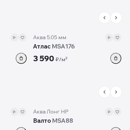
5.05 мм
Аква 5.05 мм
Атлас
MSA176
3 590
₽/м²
7 мм
Аква Лонг HP
Валто
MSA88