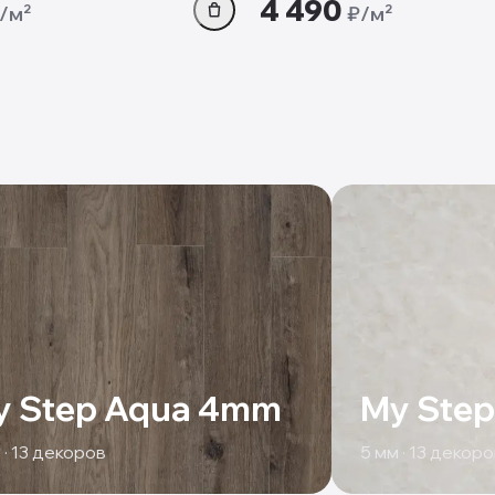
4 490
/м²
₽/м²
y Step Aqua 4mm
My Step
 ·
13
декоров
5
мм ·
13
декоро