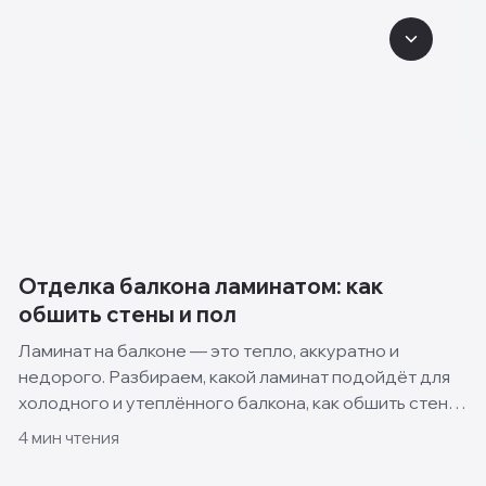
Отделка балкона ламинатом: как
обшить стены и пол
Ламинат на балконе — это тепло, аккуратно и
недорого. Разбираем, какой ламинат подойдёт для
холодного и утеплённого балкона, как обшить стены
и пол своими руками и какие решения смотрятся
4
мин чтения
лучше всего.