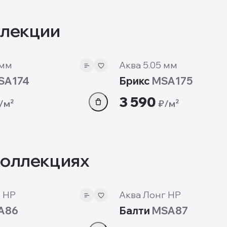
ллекции
м
5.05 мм
 мм
Аква 5.05 мм
SA174
Брикс
MSA175
3 590
/м²
₽/м²
коллекциях
7 мм
 HP
Аква Лонг HP
A86
Балти
MSA87