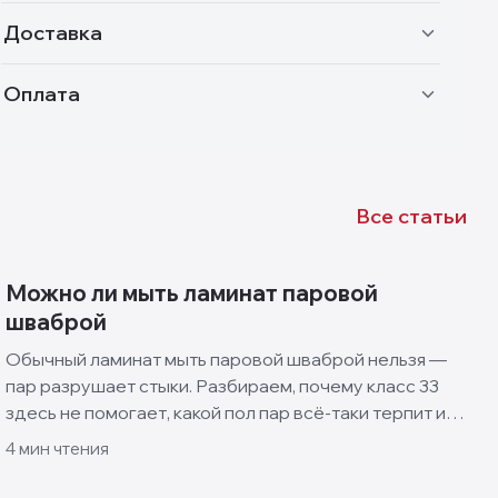
Доставка
Оплата
Все статьи
Можно ли мыть ламинат паровой
шваброй
Обычный ламинат мыть паровой шваброй нельзя —
пар разрушает стыки. Разбираем, почему класс 33
здесь не помогает, какой пол пар всё-таки терпит и
как правильно ухаживать за ламинатом.
4
мин чтения