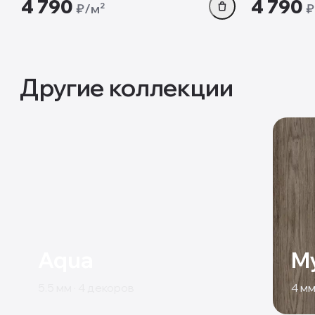
4 790
4 790
₽/м²
₽
Другие коллекции
Aqua
M
5.5
мм ·
4
декоров
4
мм