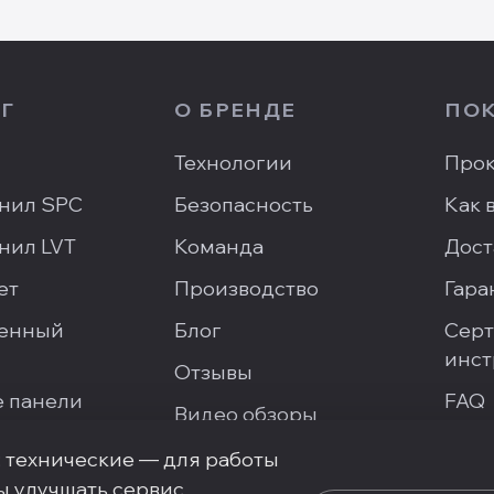
Г
О БРЕНДЕ
ПО
Технологии
Прок
нил SPC
Безопасность
Как 
нил LVT
Команда
Дост
ет
Производство
Гара
енный
Блог
Серт
инст
Отзывы
 панели
FAQ
Видео обзоры
Напи
Галерея проектов
: технические — для работы
ы улучшать сервис.