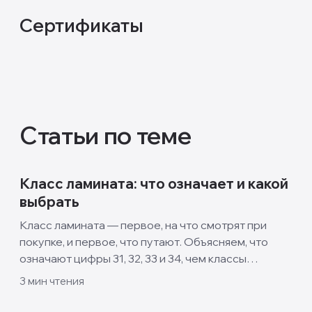
Сертификаты
Статьи по теме
Класс ламината: что означает и какой
выбрать
Класс ламината — первое, на что смотрят при
покупке, и первое, что путают. Объясняем, что
означают цифры 31, 32, 33 и 34, чем классы
отличаются и какой выбрать для квартиры, кухни и
3
мин чтения
спальни.