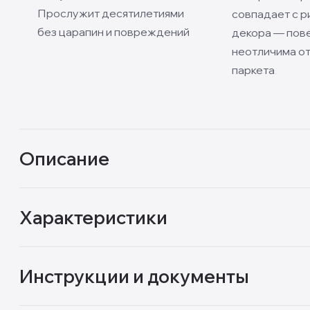
Прослужит десятилетиями
совпадает с р
без царапин и повреждений
декора — пов
неотличима от
паркета
Описание
Характеристики
Инструкции и документы