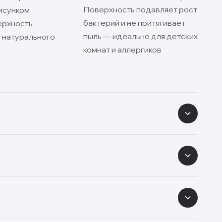
Поверхность подавляет рост
исунком
бактерий и не притягивает
ерхность
пыль — идеально для детских
 натурального
комнат и аллергиков