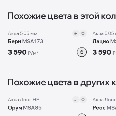
Похожие цвета в этой ко
5.05 мм
5.05 м
Аква 5.05 мм
Аква 5.05
Берн
MSA173
Лацио
M
3 590
3 590
₽/м²
₽
Похожие цвета в других 
7 мм
7 мм
Аква Лонг HP
Аква Лонг
Орум
MSA85
Реос
MS