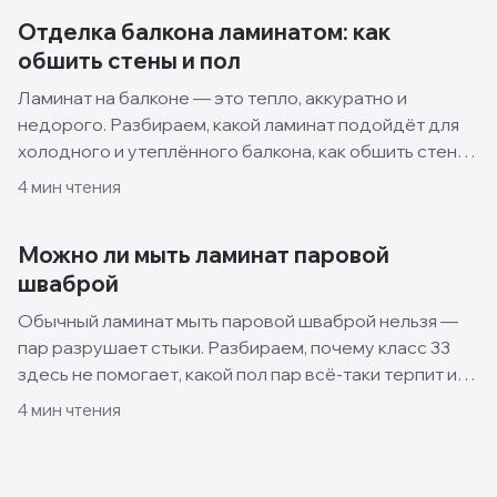
Отделка балкона ламинатом: как
обшить стены и пол
Ламинат на балконе — это тепло, аккуратно и
недорого. Разбираем, какой ламинат подойдёт для
холодного и утеплённого балкона, как обшить стены
и пол своими руками и какие решения смотрятся
4
мин чтения
лучше всего.
Можно ли мыть ламинат паровой
шваброй
Обычный ламинат мыть паровой шваброй нельзя —
пар разрушает стыки. Разбираем, почему класс 33
здесь не помогает, какой пол пар всё-таки терпит и
как правильно ухаживать за ламинатом.
4
мин чтения