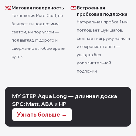
Матовая поверхность
Встроенная
пробковая подложка
Технология Pure Coat, не
Натуральная пробка 1 мм
бликует ни под прямым
поглощает шум шагов,
светом, ни под углом —
смягчает нагрузку на ноги
пол выглядит дорого и
и сохраняет тепло —
сдержанно в любое время
укладка без
суток
дополнительной
подложки
MY STEP Aqua Long — длинная доска
SPC: Matt, ABA и HP
Узнать больше →