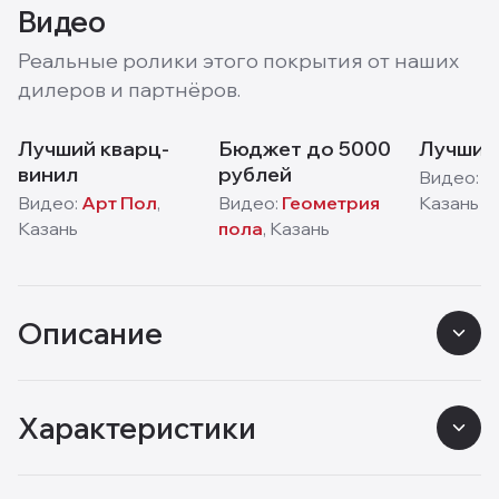
Видео
Реальные ролики этого покрытия от наших
дилеров и партнёров.
Лучший кварц-
Бюджет до 5000
Лучший
винил
рублей
Видео:
А
Видео:
Арт Пол
,
Видео:
Геометрия
Казань
Казань
пола
,
Казань
Описание
Характеристики