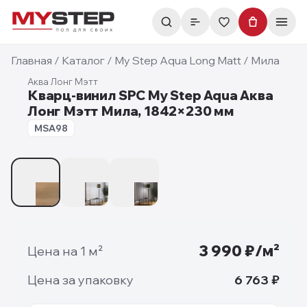
Главная
/
Каталог
/
My Step Aqua Long Matt
/
Мила
Аква Лонг Мэтт
Кварц-винил SPC My Step Aqua Аква
Лонг Мэтт Мила, 1842×230 мм
7 мм
MSA98
1
/
3
3 990
₽/м²
Цена на 1 м²
Цена за упаковку
6 763
₽