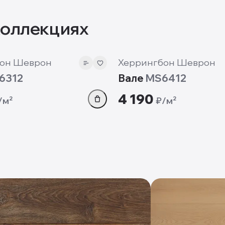
коллекциях
12 мм
он Шеврон
Херрингбон Шеврон
6312
Вале
MS6412
4 190
/м²
₽/м²