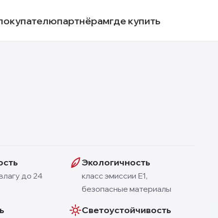
покупателю
партнёрам
где купить
ость
Экологичность
влагу до 24
класс эмиссии E1,
безопасные материалы
ь
Светоустойчивость