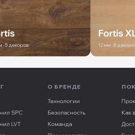
rtis
Fortis X
 ·
5
декоров
12
мм ·
8
декоро
Г
О БРЕНДЕ
ПО
Технологии
Прок
нил SPC
Безопасность
Как 
нил LVT
Команда
Дост