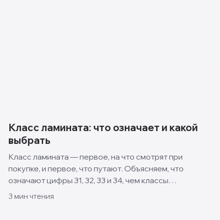
Класс ламината: что означает и какой
выбрать
Класс ламината — первое, на что смотрят при
покупке, и первое, что путают. Объясняем, что
означают цифры 31, 32, 33 и 34, чем классы
отличаются и какой выбрать для квартиры, кухни и
3
мин чтения
спальни.