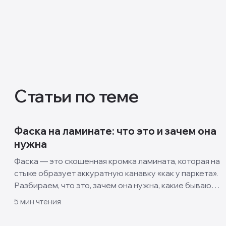
Статьи по теме
Фаска на ламинате: что это и зачем она
нужна
Фаска — это скошенная кромка ламината, которая на
стыке образует аккуратную канавку «как у паркета».
Разбираем, что это, зачем она нужна, какие бывают
виды и когда лучше взять ламинат без фаски.
5
мин чтения