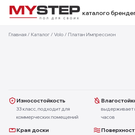
каталог
о бренде
8mm
Главная
/
Каталог
/
Volo
/
Платан Импрессион
Фотографии недоступны
Износостойкость
Влагостойк
33 класс, подходит для
выдерживает 
коммерческих помещений
часов
Края доски
Поверхност