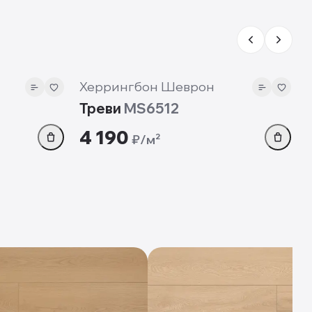
12 мм
Херрингбон Шеврон
Треви
MS6512
4 190
₽/м²