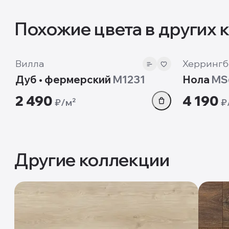
Похожие цвета в других 
12mm
12 мм
Вилла
Херрингб
Дуб • фермерский
M1231
Нола
MS
2 490
4 190
₽/м²
₽
Другие коллекции