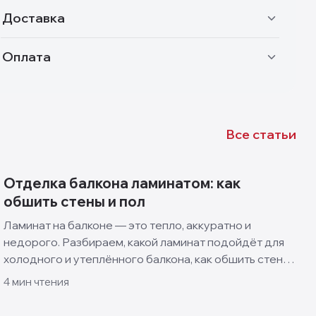
Доставка
Оплата
Все статьи
Отделка балкона ламинатом: как
обшить стены и пол
Ламинат на балконе — это тепло, аккуратно и
недорого. Разбираем, какой ламинат подойдёт для
холодного и утеплённого балкона, как обшить стены
и пол своими руками и какие решения смотрятся
4
мин чтения
лучше всего.