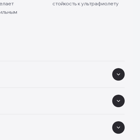
делает
стойкость к ультрафиолету
тильным