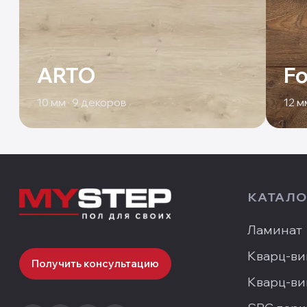
ARTO
Fo
10
мм ·
9
декоров
12
мм
КАТАЛО
Ламинат
Кварц-ви
Получить консультацию
Кварц-ви