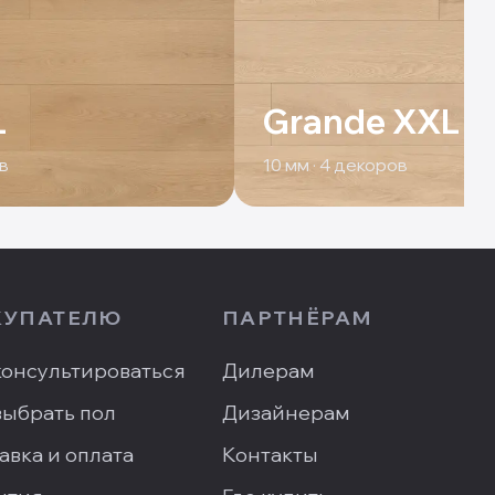
L
Grande XXL
в
10
мм ·
4
декоров
КУПАТЕЛЮ
ПАРТНЁРАМ
онсультироваться
Дилерам
выбрать пол
Дизайнерам
авка и оплата
Контакты