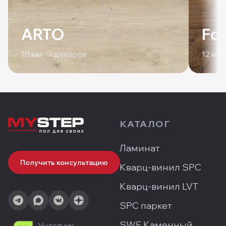
ARTO
For
10
мм ·
9
декоров
12
мм 
КАТАЛОГ
Ламинат
Получить консультацию
Кварц-винил SPC
Кварц-винил LVT
SPC паркет
SWF Каменный
Участник