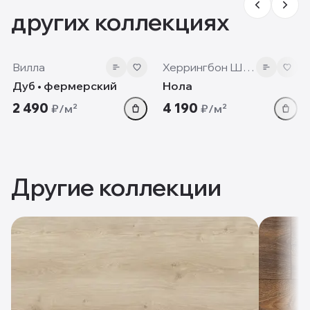
других коллекциях
12mm
12 мм
Вилла
Херрингбон Шеврон
Дуб • фермерский
Нола
2 490
4 190
₽/м²
₽/м²
Другие коллекции