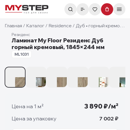
Главная
/
Каталог
/
Residence
/
Дуб • горный кремовый
Резиденс
Ламинат My Floor Резиденс Дуб
горный кремовый, 1845×244 мм
10 мм
ML1031
1
/
8
3 890
₽/м²
Цена на 1 м²
Цена за упаковку
7 002
₽