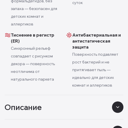
формальдегидов, без
суток
запаха — безопасен для
детских комнат и
аллергиков
Тиснение в регистр
Антибактериальная и
(ER)
антистатическая
защита
Синхронный рельеф
Поверхность подавляет
совпадает с рисунком
рост бактерий и не
декора — поверхность
притягивает пыль —
неотличима от
идеально для детских
натурального паркета
комнат и аллергиков
Описание