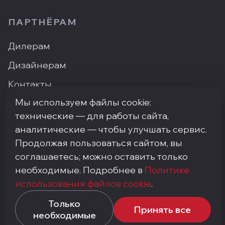
ПАРТНЁРАМ
Дилерам
Дизайнерам
Контакты
Мы используем файлы cookie:
Где купить
технические — для работы сайта,
аналитические — чтобы улучшать сервис.
Продолжая пользоваться сайтом, вы
ПН–ПТ: 9:00–18:00
·
Москва, ArtPlay, Нижняя
соглашаетесь; можно оставить только
Сыромятническая, 10с3
необходимые. Подробнее в
Политике
+7 (495) 748-92-20
·
info@my-step.ru
использования файлов cookie
.
Политика конфиденциальности
Соглашение на обработку персональных данных
Только
Принять все
Политика использования файлов cookie
необходимые