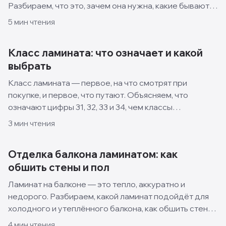
Разбираем, что это, зачем она нужна, какие бывают
виды и когда лучше взять ламинат без фаски.
5
мин чтения
Класс ламината: что означает и какой
выбрать
Класс ламината — первое, на что смотрят при
покупке, и первое, что путают. Объясняем, что
означают цифры 31, 32, 33 и 34, чем классы
отличаются и какой выбрать для квартиры, кухни и
3
мин чтения
спальни.
Отделка балкона ламинатом: как
обшить стены и пол
Ламинат на балконе — это тепло, аккуратно и
недорого. Разбираем, какой ламинат подойдёт для
холодного и утеплённого балкона, как обшить стены
и пол своими руками и какие решения смотрятся
4
мин чтения