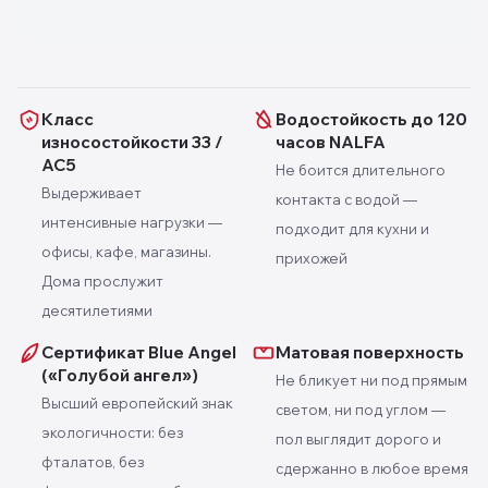
Класс
Водостойкость до 120
износостойкости 33 /
часов NALFA
AC5
Не боится длительного
Выдерживает
контакта с водой —
интенсивные нагрузки —
подходит для кухни и
офисы, кафе, магазины.
прихожей
Дома прослужит
десятилетиями
Сертификат Blue Angel
Матовая поверхность
(«Голубой ангел»)
Не бликует ни под прямым
Высший европейский знак
светом, ни под углом —
экологичности: без
пол выглядит дорого и
фталатов, без
сдержанно в любое время