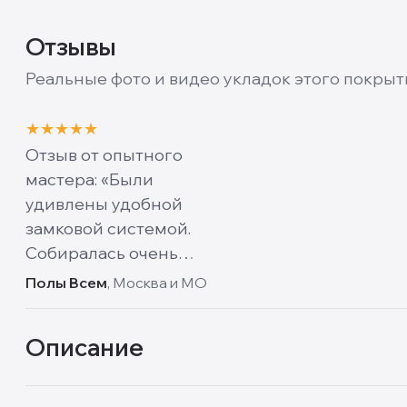
Отзывы
Реальные фото и видео укладок этого покрыт
★
★
★
★
★
Видео
Отзыв от опытного
мастера: «Были
удивлены удобной
замковой системой.
Собиралась очень
хорошо. Удобно
Полы Всем
, Москва и МО
собирать как паркет –
рядами».
Описание