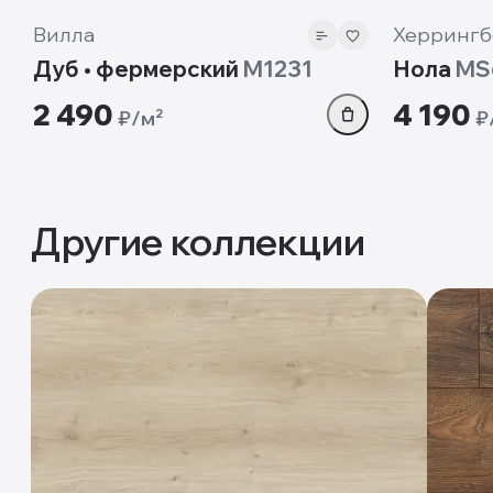
Вилла
Херрингб
Дуб • фермерский
M1231
Нола
MS
2 490
4 190
₽/м²
₽
Другие коллекции