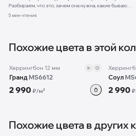
Разбираем, что это, зачем она нужна, какие бывают
виды и когда лучше взять ламинат без фаски.
5
мин чтения
Похожие цвета в этой ко
12 мм
12 мм
Херрингбон 12 мм
Херрингб
Гранд
MS6612
Соул
MS
2 990
2 990
₽/м²
₽
Похожие цвета в других 
12mm
12 мм