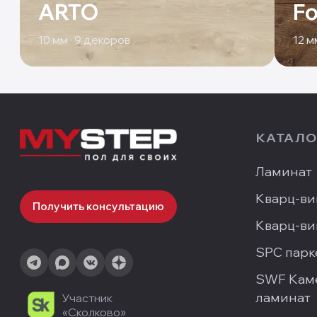
ARTO
Fo
10
мм ·
9
декоров
12
мм
КАТАЛО
Ламинат
Кварц-ви
Получить консультацию
Кварц-ви
SPC парк
SWF Кам
ламинат
Участник
«Сколково»