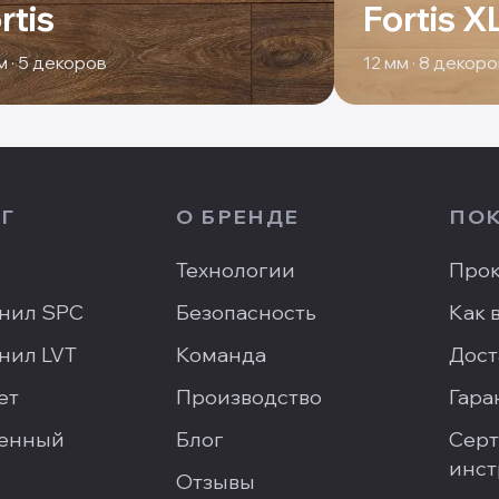
rtis
Fortis X
 ·
5
декоров
12
мм ·
8
декоро
Г
О БРЕНДЕ
ПО
Технологии
Прок
нил SPC
Безопасность
Как 
нил LVT
Команда
Дост
ет
Производство
Гара
енный
Блог
Серт
инст
Отзывы