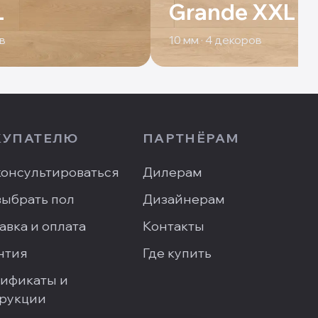
L
Grande XXL
в
10
мм ·
4
декоров
КУПАТЕЛЮ
ПАРТНЁРАМ
онсультироваться
Дилерам
выбрать пол
Дизайнерам
авка и оплата
Контакты
нтия
Где купить
ификаты и
рукции