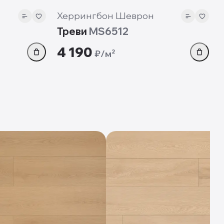
Херрингбон Шеврон
Треви
MS6512
4 190
₽/м²