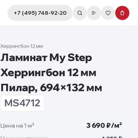
+7 (495) 748-92-20
Херрингбон 12 мм
Ламинат My Step
Херрингбон 12 мм
Пилар, 694×132 мм
MS4712
3 690
₽/м²
Цена на 1 м²