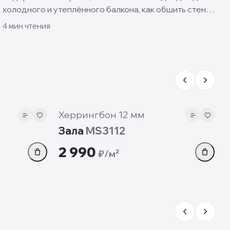
холодного и утеплённого балкона, как обшить стены
и пол своими руками и какие решения смотрятся
4
мин чтения
лучше всего.
12 мм
Херрингбон 12 мм
Зала
MS3112
2 990
₽/м²
12 мм