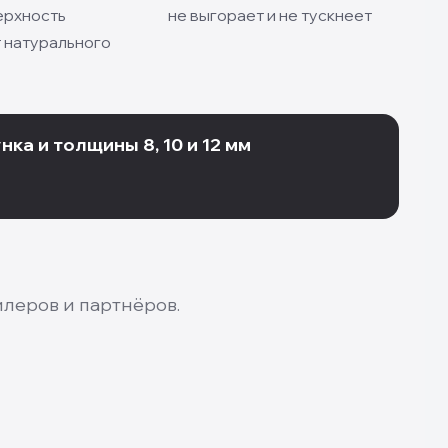
ерхность
не выгорает и не тускнеет
 натурального
ка и толщины 8, 10 и 12 мм
леров и партнёров.