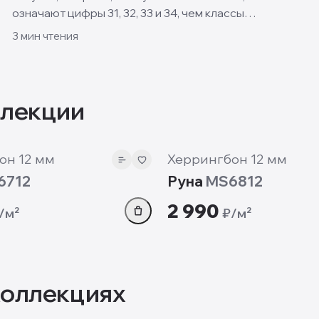
означают цифры 31, 32, 33 и 34, чем классы
отличаются и какой выбрать для квартиры, кухни и
3
мин чтения
спальни.
ллекции
12 мм
он 12 мм
Херрингбон 12 мм
6712
Руна
MS6812
2 990
/м²
₽/м²
коллекциях
12 мм