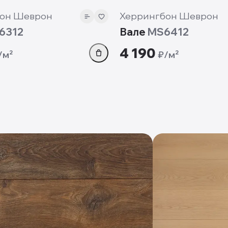
он Шеврон
Херрингбон Шеврон
6312
Вале
MS6412
4 190
/м²
₽/м²