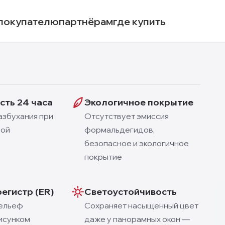
покупателю
партнёрам
где купить
сть 24 часа
Экологичное покрытие
азбухания при
Отсутствует эмиссия
дой
формальдегидов,
безопасное и экологичное
покрытие
регистр (ER)
Светоустойчивость
ельеф
Сохраняет насыщенный цвет
исунком
даже у панорамных окон —