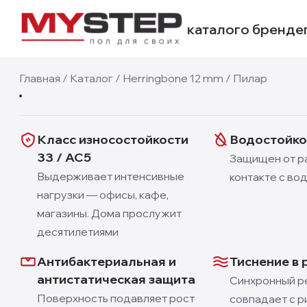
каталог
о бренде
12 мм
Главная
/
Каталог
/
Herringbone 12 mm
/
Пилар
1
/
2
Класс износостойкости
Водостойко
33 / AC5
Защищен от р
Выдерживает интенсивные
контакте с во
нагрузки — офисы, кафе,
магазины. Дома прослужит
десятилетиями
Антибактериальная и
Тиснение в 
антистатическая защита
Синхронный р
Поверхность подавляет рост
совпадает с р