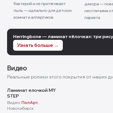
бактерий и не притягивает
декора — пов
пыль — идеально для детских
неотличима от
комнат и аллергиков
паркета
Herringbone — ламинат «ёлочка»: три рисун
Узнать больше →
Видео
Реальные ролики этого покрытия от наших ди
Ламинат елочкой MY
STEP
Видео:
ПолАрт
,
Новосибирск