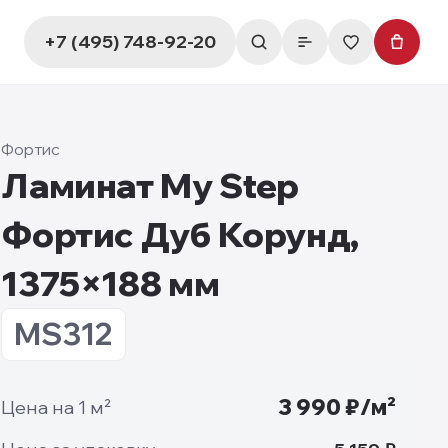
+7 (495) 748-92-20
Фортис
Ламинат My Step
Фортис Дуб Корунд,
1375×188 мм
MS312
3 990
₽/м²
Цена на 1 м²