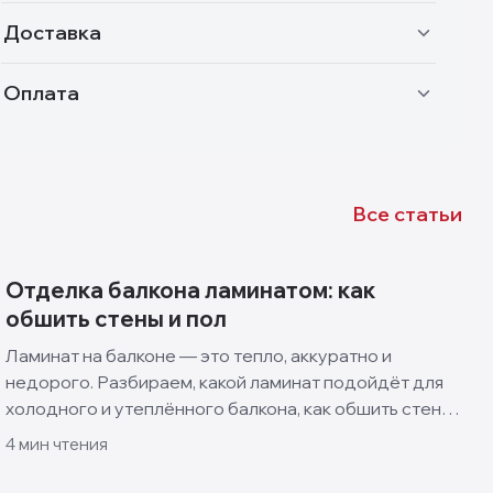
Доставка
Оплата
Все статьи
Отделка балкона ламинатом: как
обшить стены и пол
Ламинат на балконе — это тепло, аккуратно и
недорого. Разбираем, какой ламинат подойдёт для
холодного и утеплённого балкона, как обшить стены
и пол своими руками и какие решения смотрятся
4
мин чтения
лучше всего.