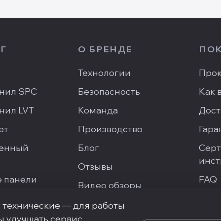
Г
О БРЕНДЕ
ПО
Технологии
Прок
нил SPC
Безопасность
Как 
нил LVT
Команда
Дост
ет
Производство
Гара
енный
Блог
Серт
инст
Отзывы
 панели
FAQ
Видео обзоры
Напи
Галерея проектов
: технические — для работы
ы улучшать сервис.