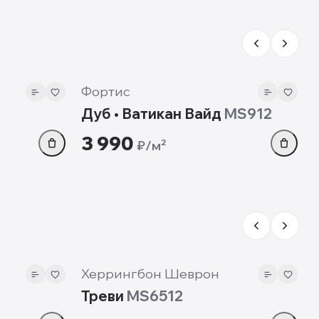
12 мм
Фортис
Дуб • Ватикан Вайд
MS912
3 990
₽/м²
12 мм
Херрингбон Шеврон
Треви
MS6512