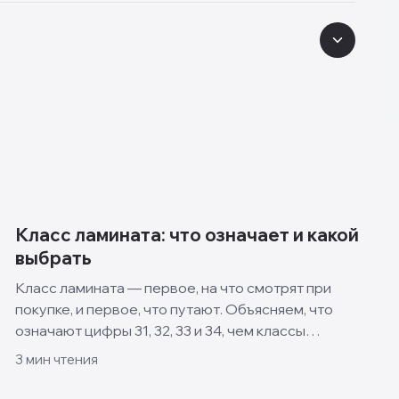
Класс ламината: что означает и какой
выбрать
Класс ламината — первое, на что смотрят при
покупке, и первое, что путают. Объясняем, что
означают цифры 31, 32, 33 и 34, чем классы
отличаются и какой выбрать для квартиры, кухни и
3
мин чтения
спальни.