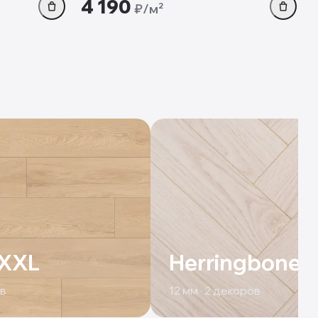
4 190
₽/м²
 XXL
Herringbone
в
12
мм ·
2
декоров