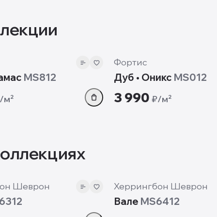
ллекции
12 мм
Фортис
амас
MS812
Дуб • Оникс
MS012
3 990
/м²
₽/м²
коллекциях
12 мм
он Шеврон
Херрингбон Шеврон
6312
Вале
MS6412