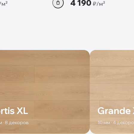
4 190
/м²
₽/м²
rtis XL
Grande
 ·
8
декоров
10
мм ·
4
декоро