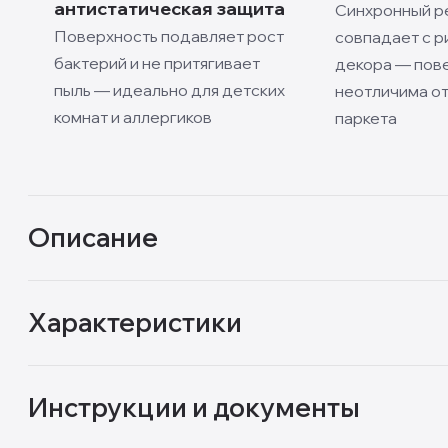
антистатическая защита
Синхронный р
Поверхность подавляет рост
совпадает с р
бактерий и не притягивает
декора — пов
пыль — идеально для детских
неотличима от
комнат и аллергиков
паркета
Описание
Характеристики
Инструкции и документы