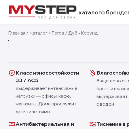
каталог
о бренде
12 мм
Главная
/
Каталог
/
Fortis
/
Дуб • Корунд
1
/
10
Класс износостойкости
Влагостойк
33 / AC5
Защищено от 
Выдерживает интенсивные
брызг и влажн
нагрузки — офисы, кафе,
выдерживает л
магазины. Дома прослужит
с водой
десятилетиями
Антибактериальная и
Тиснение в 