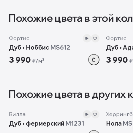
Похожие цвета в этой ко
12 мм
12 мм
Фортис
Фортис
Дуб • Ноббис
MS612
Дуб • Ад
3 990
3 990
₽/м²
₽
Похожие цвета в других 
12mm
12 мм
Вилла
Херрингб
Дуб • фермерский
M1231
Нола
MS