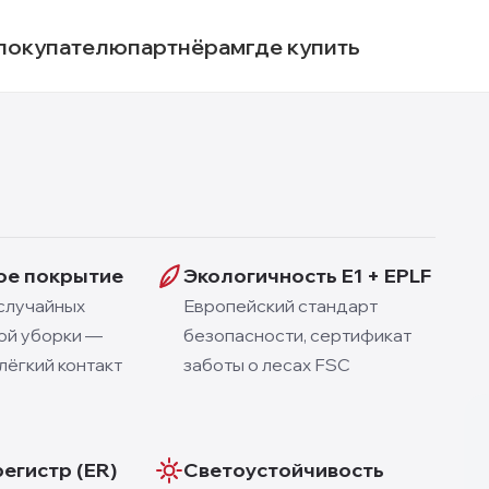
покупателю
партнёрам
где купить
ое покрытие
Экологичность E1 + EPLF
случайных
Европейский стандарт
ой уборки —
безопасности, сертификат
ёгкий контакт
заботы о лесах FSC
регистр (ER)
Светоустойчивость