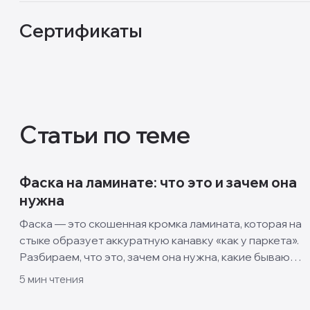
Сертификаты
Статьи по теме
Фаска на ламинате: что это и зачем она
нужна
Фаска — это скошенная кромка ламината, которая на
стыке образует аккуратную канавку «как у паркета».
Разбираем, что это, зачем она нужна, какие бывают
виды и когда лучше взять ламинат без фаски.
5
мин чтения