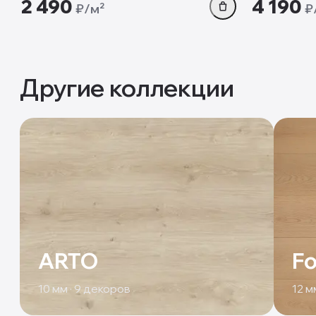
2 490
4 190
₽/м²
₽
Другие коллекции
ARTO
Fo
10
мм ·
9
декоров
12
мм