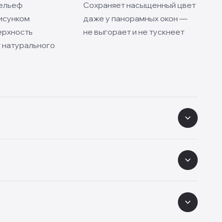
ельеф
Сохраняет насыщенный цвет
исунком
даже у панорамных окон —
ерхность
не выгорает и не тускнеет
 натурального