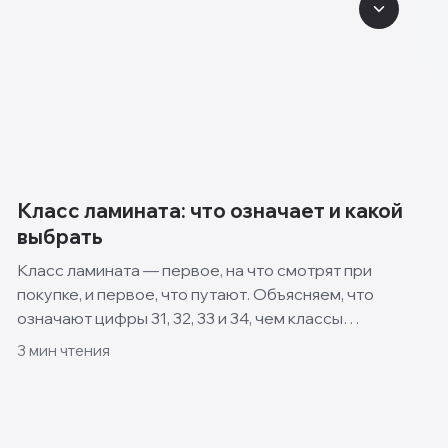
Класс ламината: что означает и какой
выбрать
Класс ламината — первое, на что смотрят при
покупке, и первое, что путают. Объясняем, что
означают цифры 31, 32, 33 и 34, чем классы
отличаются и какой выбрать для квартиры, кухни и
3
мин чтения
спальни.