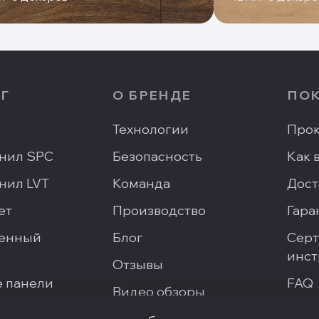
Г
О БРЕНДЕ
ПО
Технологии
Прок
нил SPC
Безопасность
Как 
нил LVT
Команда
Дост
ет
Производство
Гара
енный
Блог
Серт
инст
Отзывы
 панели
FAQ
Видео обзоры
Напи
Галерея проектов