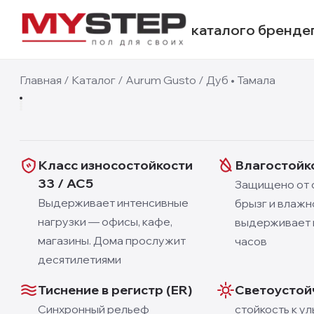
каталог
о бренде
8 мм
Главная
/
Каталог
/
Aurum Gusto
/
Дуб • Тамала
1
/
5
Класс износостойкости
Влагостойк
33 / AC5
Защищено от 
Выдерживает интенсивные
брызг и влажн
нагрузки — офисы, кафе,
выдерживает 
магазины. Дома прослужит
часов
десятилетиями
Тиснение в регистр (ER)
Светоустой
Синхронный рельеф
стойкость к у