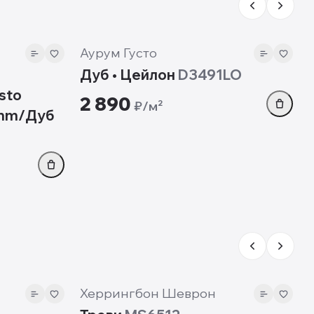
8 мм
Аурум Густо
Дуб • Цейлон
D3491LO
sto
2 890
₽/м²
8mm/Дуб
12 мм
Херрингбон Шеврон