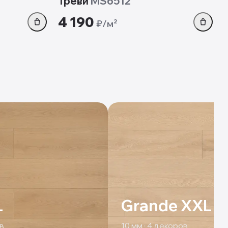
Треви
MS6512
4 190
₽/м²
L
Grande XXL
в
10
мм ·
4
декоров