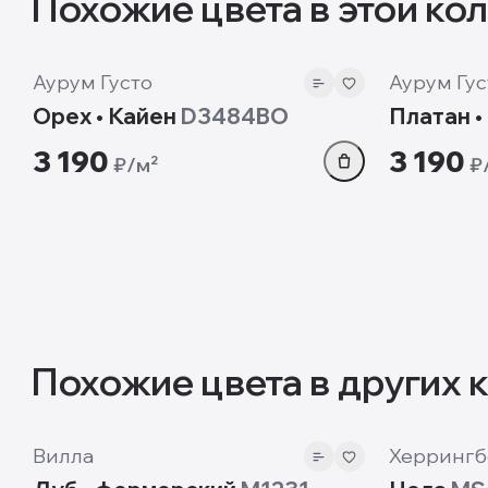
Похожие цвета в этой ко
8 мм
10mm
Аурум Густо
Аурум Гус
Орех • Кайен
D3484BO
Платан •
3 190
3 190
₽/м²
₽
Похожие цвета в других 
12mm
12 мм
Вилла
Херрингб