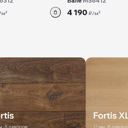
6312
Вале
MS6412
4 190
/м²
₽/м²
rtis
Fortis X
 ·
5
декоров
12
мм ·
8
декоро