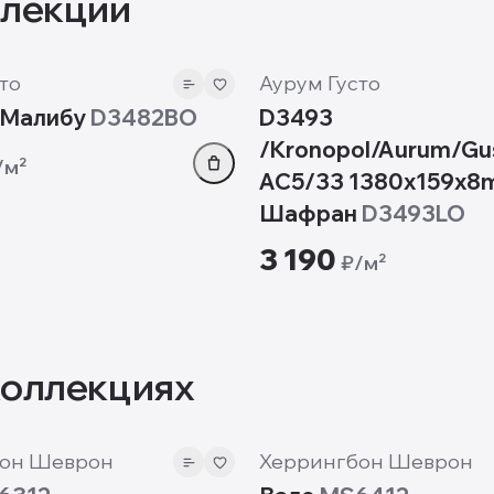
ллекции
8 мм
то
Аурум Густо
 Малибу
D3482BO
D3493
/Kronopol/Aurum/Gu
/м²
AC5/33 1380х159х
Шафран
D3493LO
3 190
₽/м²
коллекциях
12 мм
он Шеврон
Херрингбон Шеврон