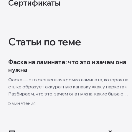
Сертификаты
Статьи по теме
Фаска на ламинате: что это и зачем она
нужна
Фаска — это скошенная кромка ламината, которая на
стыке образует аккуратную канавку «как у паркета».
Разбираем, что это, зачем она нужна, какие бывают
виды и когда лучше взять ламинат без фаски.
5
мин чтения