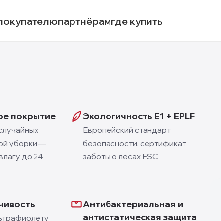
покупателю
партнёрам
где купить
ое покрытие
Экологичность E1 + EPLF
случайных
Европейский стандарт
ой уборки —
безопасности, сертификат
влагу до 24
заботы о лесах FSC
чивость
Антибактериальная и
антистатическая защита
льтрафиолету