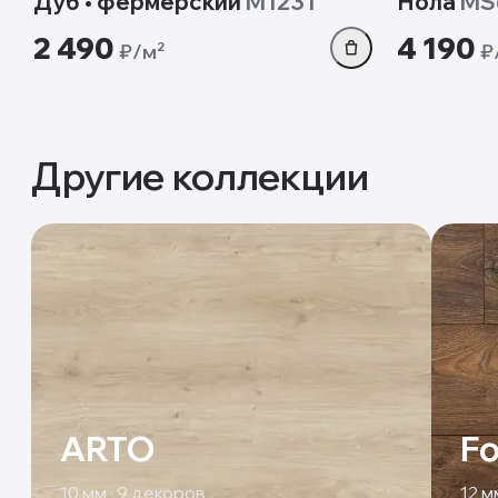
Дуб • фермерский
M1231
Нола
MS
2 490
4 190
₽/м²
₽
Другие коллекции
ARTO
Fo
10
мм ·
9
декоров
12
мм