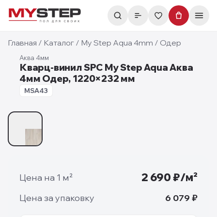
Главная
/
Каталог
/
My Step Aqua 4mm
/
Одер
Аква 4мм
Кварц-винил SPC My Step Aqua Аква
4мм Одер, 1220×232 мм
4 мм
MSA43
1
/
1
2 690
₽/м²
Цена на 1 м²
Цена за упаковку
6 079
₽