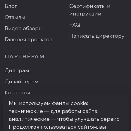
Блог
Сертификаты и
инструкции
Отзывы
FAQ
Видео обзоры
Написать директору
Галерея проектов
ПАРТНЁРАМ
Дилерам
Дизайнерам
Контакты
Мы используем файлы cookie:
Где купить
технические — для работы сайта,
аналитические — чтобы улучшать сервис.
Продолжая пользоваться сайтом, вы
ПН–ПТ: 9:00–18:00
·
Москва, ArtPlay, Нижняя