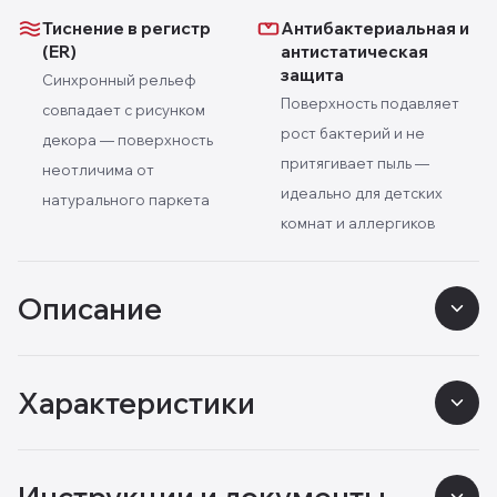
Тиснение в регистр
Антибактериальная и
(ER)
антистатическая
защита
Синхронный рельеф
Поверхность подавляет
совпадает с рисунком
рост бактерий и не
декора — поверхность
притягивает пыль —
неотличима от
идеально для детских
натурального паркета
комнат и аллергиков
Описание
Характеристики