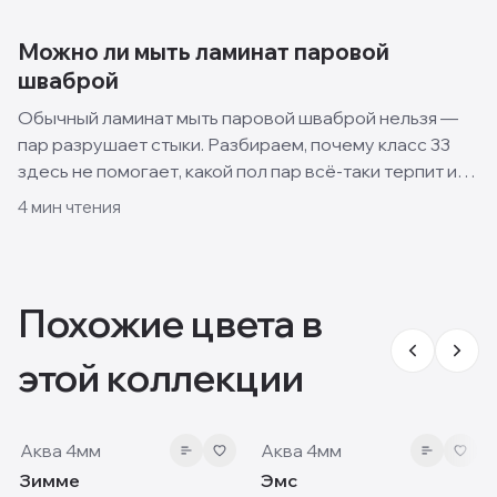
лучше всего.
Можно ли мыть ламинат паровой
шваброй
Обычный ламинат мыть паровой шваброй нельзя —
пар разрушает стыки. Разбираем, почему класс 33
здесь не помогает, какой пол пар всё-таки терпит и
как правильно ухаживать за ламинатом.
4
мин чтения
Похожие цвета в
этой коллекции
4 мм
4 мм
Аква 4мм
Аква 4мм
Зимме
Эмс