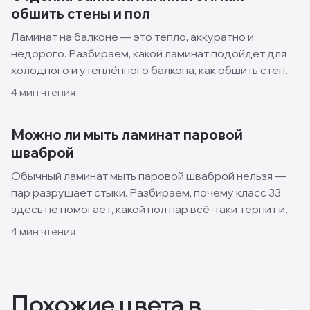
обшить стены и пол
Ламинат на балконе — это тепло, аккуратно и
недорого. Разбираем, какой ламинат подойдёт для
холодного и утеплённого балкона, как обшить стены
и пол своими руками и какие решения смотрятся
4
мин чтения
лучше всего.
Можно ли мыть ламинат паровой
шваброй
Обычный ламинат мыть паровой шваброй нельзя —
пар разрушает стыки. Разбираем, почему класс 33
здесь не помогает, какой пол пар всё-таки терпит и
как правильно ухаживать за ламинатом.
4
мин чтения
Похожие цвета в