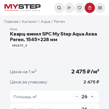
Главная
/
Каталог
/
Aqua
/
Реген
Аква
Кварц-винил SPC My Step Aqua Аква
Реген, 1545×228 мм
5.5mm
MSA19_0
Фотографии недоступны
2 475
₽/м²
Цена на 1 м²
Цена за упаковку
2 475
₽
26
Площадь, м²