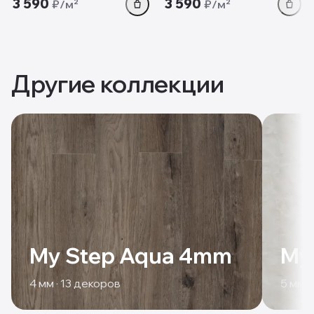
3 590
3 590
₽/м²
₽/м²
Другие коллекции
My Step Aqua 4mm
My
4
мм ·
13
декоров
5
мм ·