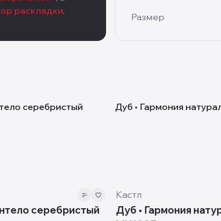
тор раскладки
.
Размер
MH1007
нтело серебристый
Дуб • Гармония натура
10 мм
Кастл
онтело серебристый
Дуб • Гармония нату