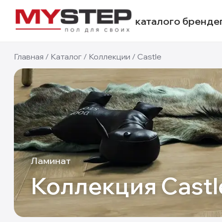
каталог
о бренде
Главная
/
Каталог
/
Коллекции
/
Castle
Ламинат
Коллекция
Castl