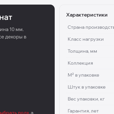
Характеристики
нат
Страна производст
ина 10 мм
.
е декоры в
Класс нагрузки
Толщина, мм
Коллекция
М² в упаковке
Штук в упаковке
Вес упаковки, кг
Гарантия, лет
выбрать пол»
, а