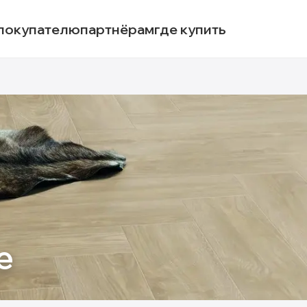
покупателю
партнёрам
где купить
e