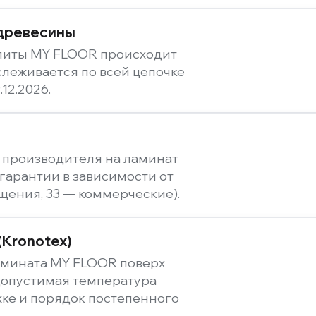
 древесины
плиты MY FLOOR происходит
слеживается по всей цепочке
.12.2026.
 производителя на ламинат
 гарантии в зависимости от
щения, 33 — коммерческие).
(Kronotex)
амината MY FLOOR поверх
 допустимая температура
жке и порядок постепенного