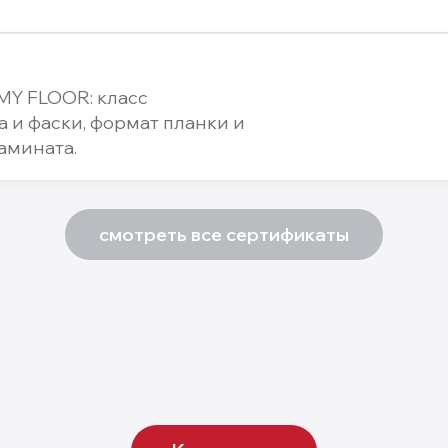
MY FLOOR: класс
а и фаски, формат планки и
амината.
смотреть все сертификаты
12
мм
Fortis XL