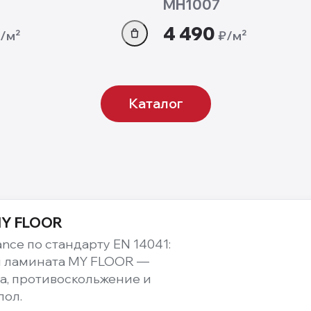
MH1007
4 490
/м²
₽/м²
Каталог
MY FLOOR
ance по стандарту EN 14041:
и ламината MY FLOOR —
а, противоскольжение и
пол.