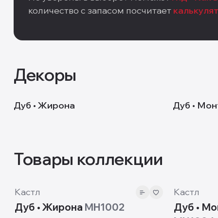
количество с запасом посчитает
калькуля
Декоры
MH1002
MH1004
Дуб • Жирона
Дуб • Мо
Товары коллекции
10 мм
10 мм
Кастл
Кастл
Дуб • Жирона
MH1002
Дуб • М