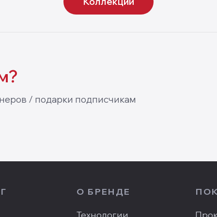
Коллекции
м?
неров / подарки подписчикам
Г
О БРЕНДЕ
ПО
Технологии
Прок