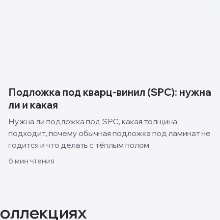
Подложка под кварц-винил (SPC): нужна
ли и какая
Нужна ли подложка под SPC, какая толщина
подходит, почему обычная подложка под ламинат не
годится и что делать с тёплым полом.
6
мин чтения
коллекциях