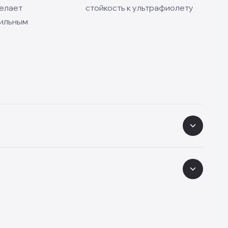
делает
стойкость к ультрафиолету
тильным