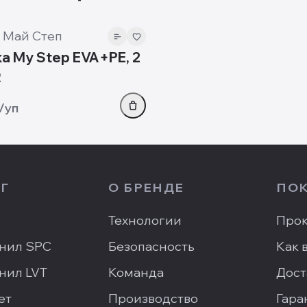
 Май Степ
 My Step EVA+PE, 2
2
/уп
Г
О БРЕНДЕ
ПО
Технологии
Прок
нил SPC
Безопасность
Как 
нил LVT
Команда
Дост
ет
Производство
Гара