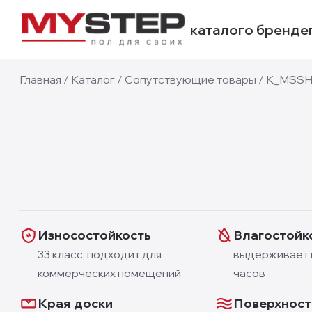
каталог
о бренде
Главная
/
Каталог
/
Сопутствующие товары
/
К_MSSH
Фотографии недоступны
Износостойкость
Влагостойк
33 класс, подходит для
выдерживает 
коммерческих помещений
часов
Края доски
Поверхност