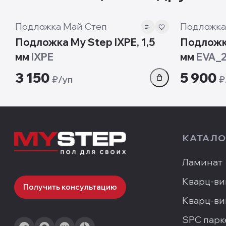
Подложка Май Степ
Подложка
Подложка My Step IXPE, 1,5
Подложка
мм
IXPE
мм
EVA_
3 150
5 900
₽/уп
₽
КАТАЛО
Ламинат
Кварц-ви
Получить консультацию
Кварц-ви
SPC парк