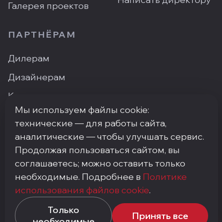
Галерея проектов
ПАРТНЁРАМ
Дилерам
Дизайнерам
Контакты
Мы используем файлы cookie:
Где купить
технические — для работы сайта,
аналитические — чтобы улучшать сервис.
Продолжая пользоваться сайтом, вы
ПН–ПТ: 9:00–18:00
·
Москва, ArtPlay, Нижняя
соглашаетесь; можно оставить только
Сыромятническая, 10с3
необходимые. Подробнее в
Политике
+7 (495) 748-92-20
·
info@my-step.ru
использования файлов cookie
.
Политика конфиденциальности
Только
Соглашение на обработку персональных данных
Принять все
необходимые