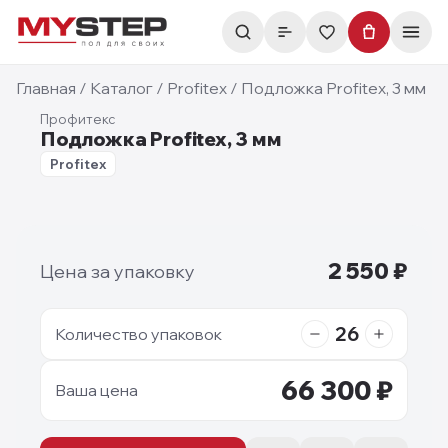
Главная
/
Каталог
/
Profitex
/
Подложка Profitex, 3 мм
Профитекс
Подложка Profitex, 3 мм
0.2
Profitex
Фотографии недоступны
2 550
₽
Цена за упаковку
26
Количество упаковок
66 300
₽
Ваша цена