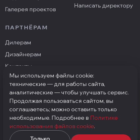
Написать директору
Галерея проектов
ПАРТНЁРАМ
Дилерам
Дизайнерам
Контакты
Мы используем файлы cookie:
Где купить
технические — для работы сайта,
аналитические — чтобы улучшать сервис.
Продолжая пользоваться сайтом, вы
ПН–ПТ: 9:00–18:00
·
Москва, ArtPlay, Нижняя
соглашаетесь; можно оставить только
Сыромятническая, 10с3
необходимые. Подробнее в
Политике
+7 (495) 748-92-20
·
info@my-step.ru
использования файлов cookie
.
Политика конфиденциальности
Только
Соглашение на обработку персональных данных