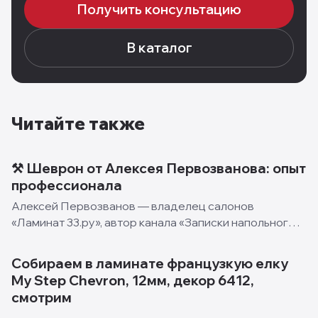
Получить консультацию
В каталог
Читайте также
⚒️ Шеврон от Алексея Первозванова: опыт
профессионала
Алексей Первозванов — владелец салонов
«Ламинат 33.ру», автор канала «Записки напольного
мастера» и укладчик с огромным опытом —
поделился своим опытом укладки нашей
Собираем в ламинате французкую елку
французской ёлки — My Step Herring
My Step Chevron, 12мм, декор 6412,
смотрим