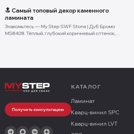
🔝 Самый топовый декор каменного
ламината
Знакомьтесь — My Step SWF Stone | Дуб Бромо
MS8408. Тёплый, глубокий коричневый оттенок,
который хочется укладывать по всей квартире. Без
исключений ✨ 🔻 В ванной и у камина — это новый
класс напольн
КАТАЛОГ
Ламинат
Получить консультацию
Кварц-винил SPC
Кварц-винил LVT