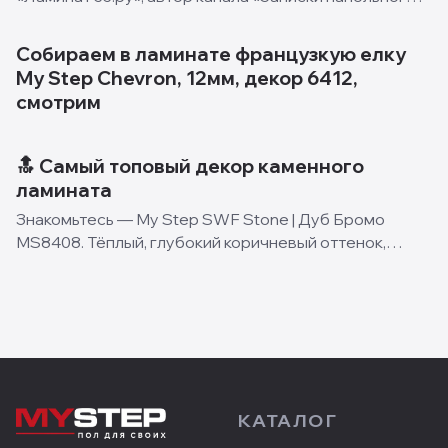
мастера» и укладчик с огромным опытом —
поделился своим опытом укладки нашей
Собираем в ламинате французкую елку
французской ёлки — My Step Herring
My Step Chevron, 12мм, декор 6412,
смотрим
🔝 Самый топовый декор каменного
ламината
Знакомьтесь — My Step SWF Stone | Дуб Бромо
MS8408. Тёплый, глубокий коричневый оттенок,
который хочется укладывать по всей квартире. Без
исключений ✨ 🔻 В ванной и у камина — это новый
класс напольн
КАТАЛОГ