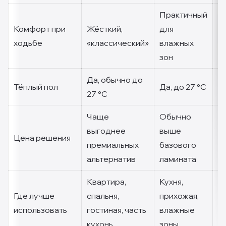
Практичный
О
Комфорт при
Жёсткий,
для
ж
ходьбе
«классический»
влажных
и
зон
Да, обычно до
Да
Тёплый пол
Да, до 27 °C
27 °C
т
Чаще
Обычно
выгоднее
выше
В
Цена решения
премиальных
базового
с
альтернатив
ламината
Квартира,
Кухня,
Ку
Где лучше
спальня,
прихожая,
п
использовать
гостиная, часть
влажные
к
кухонь
зоны
п