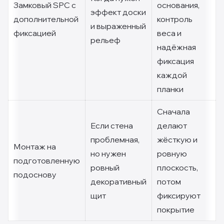
Замковый SPC с
основания,
эффект доски
дополнительной
контроль
и выраженный
фиксацией
веса и
рельеф
надёжная
фиксация
каждой
планки
Сначала
Если стена
делают
проблемная,
жёсткую и
Монтаж на
но нужен
ровную
подготовленную
ровный
плоскость,
подоснову
декоративный
потом
щит
фиксируют
покрытие