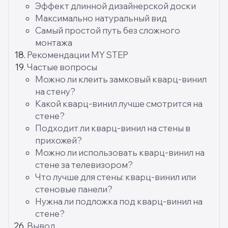
Эффект длинной дизайнерской доски
Максимально натуральный вид
Самый простой путь без сложного
монтажа
Рекомендации MY STEP
Частые вопросы
Можно ли клеить замковый кварц-винил
на стену?
Какой кварц-винил лучше смотрится на
стене?
Подходит ли кварц-винил на стены в
прихожей?
Можно ли использовать кварц-винил на
стене за телевизором?
Что лучше для стены: кварц-винил или
стеновые панели?
Нужна ли подложка под кварц-винил на
стене?
Вывод