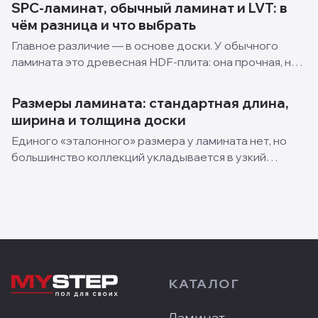
SPC-ламинат, обычный ламинат и LVT: в
минеральная основа, которая не разбухает от влаги.
чём разница и что выбрать
Оптимальный класс износостойкости — 33.
Главное различие — в основе доски. У обычного
ламината это древесная HDF-плита: она прочная, но
боится воды и от залива разбухает. У SPC — жёсткий
каменно-полимерный сердечник (карбонат кальция +
Размеры ламината: стандартная длина,
ПВХ), он полностью водостойкий и стабильнее к…
ширина и толщина доски
Единого «эталонного» размера у ламината нет, но
большинство коллекций укладывается в узкий
диапазон. Самый распространённый формат доски:
длина 1260–1380 мм, ширина 185–200 мм, толщина 8–
12 мм. Для пола в квартире (32–33 класс) обычно
берут доску…
КАТАЛОГ
Ламинат