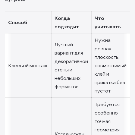
Когда
Что
Способ
подходит
учитывать
Нужна
Лучший
ровная
вариант для
плоскость,
декоративной
Клеевой монтаж
совместимый
стены и
клей и
небольших
прикатка без
форматов
пустот
Требуется
особенно
точная
геометрия
Когда нужен