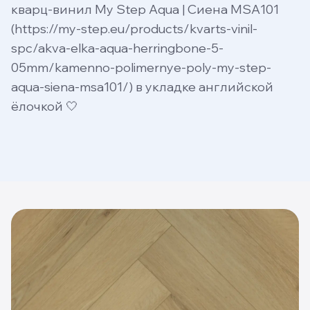
кварц-винил My Step Aqua | Сиена MSA101
(https://my-step.eu/products/kvarts-vinil-
spc/akva-elka-aqua-herringbone-5-
05mm/kamenno-polimernye-poly-my-step-
aqua-siena-msa101/) в укладке английской
ёлочкой 🤍