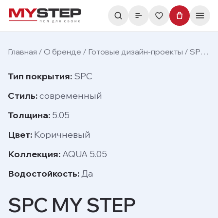
Главная
/
О бренде
/
Готовые дизайн-проекты
/
SPC MY STEP MSA101 в программе «Большие перемены»
Тип покрытия
:
SPC
Стиль
:
современный
Толщина
:
5.05
Цвет
:
Коричневый
Коллекция
:
AQUA 5.05
Водостойкость
:
Да
SPC MY STEP