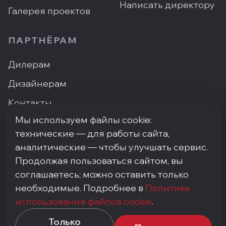
Написать директору
Галерея проектов
ПАРТНЁРАМ
Дилерам
Дизайнерам
Контакты
Мы используем файлы cookie:
Где купить
технические — для работы сайта,
аналитические — чтобы улучшать сервис.
Продолжая пользоваться сайтом, вы
ПН–ПТ: 9:00–18:00
·
Москва, ArtPlay, Нижняя
соглашаетесь; можно оставить только
Сыромятническая, 10с3
необходимые. Подробнее в
Политике
+7 (495) 748-92-20
·
info@my-step.ru
использования файлов cookie
.
Политика конфиденциальности
Соглашение на обработку персональных данных
Только