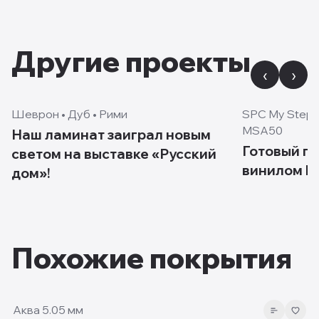
Другие проекты
‹
›
цвет:
светло-коричневый
Шеврон • Дуб • Рими
SPC My Step A
MSA50
Наш ламинат заиграл новым
Готовый пр
светом на выставке «Русский
винилом M
дом»!
Похожие покрытия
5.05 мм
Аква 5.05 мм