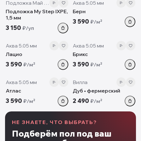
Подложка Май Степ
Аква 5.05 мм
Подложка My Step IXPE,
Берн
1,5 мм
3 590
₽/м²
3 150
₽/уп
5.05 мм
5.05 мм
Аква 5.05 мм
Аква 5.05 мм
Лацио
Брикс
3 590
3 590
₽/м²
₽/м²
5.05 мм
12mm
Аква 5.05 мм
Вилла
Атлас
Дуб • фермерский
3 590
2 490
₽/м²
₽/м²
НЕ ЗНАЕТЕ, ЧТО ВЫБРАТЬ?
Подберём пол под ваш