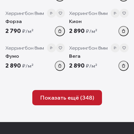
8 мм
8 мм
Херрингбон 8мм
Херрингбон 8мм
Форза
Кион
2 790
2 890
₽/м²
₽/м²
8 мм
8 мм
Херрингбон 8мм
Херрингбон 8мм
Фумо
Вега
2 890
2 890
₽/м²
₽/м²
Показать ещё (
348
)