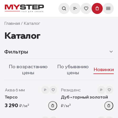
Главная
/
Каталог
Каталог
Фильтры
По возрастанию
По убыванию
Новинки
цены
цены
6 мм
10 мм
new
new
Аква 6 мм
Резиденс
Терсо
Дуб • горный золотой
3 290
₽/м²
₽/м²
5.05 мм