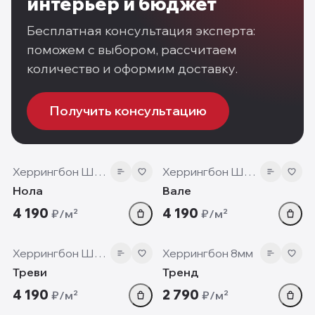
интерьер и бюджет
Бесплатная консультация эксперта:
поможем с выбором, рассчитаем
количество и оформим доставку.
Получить консультацию
12 мм
12 мм
Херрингбон Шеврон
Херрингбон Шеврон
Нола
Вале
4 190
4 190
₽/м²
₽/м²
12 мм
8 мм
Херрингбон Шеврон
Херрингбон 8мм
Треви
Тренд
4 190
2 790
₽/м²
₽/м²
12 мм
12 мм