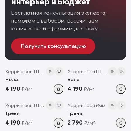
интерьер и бюджет
Бесплатная консультация эксперта:
поможем с выбором, рассчитаем
количество и оформим доставку.
Получить консультацию
12 мм
12 мм
Херрингбон Шеврон
Херрингбон Шеврон
Нола
Вале
4 190
4 190
₽/м²
₽/м²
12 мм
8 мм
Херрингбон Шеврон
Херрингбон 8мм
Треви
Тренд
4 190
2 790
₽/м²
₽/м²
12 мм
12 мм