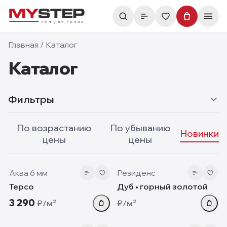
Главная
/
Каталог
Каталог
Фильтры
По возрастанию
По убыванию
Новинки
цены
цены
6 мм
10 мм
new
new
Аква 6 мм
Резиденс
Терсо
Дуб • горный золотой
3 290
₽/м²
₽/м²
5.05 мм