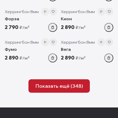
8 мм
8 мм
Херрингбон 8мм
Херрингбон 8мм
Форза
Кион
2 790
2 890
₽/м²
₽/м²
8 мм
8 мм
Херрингбон 8мм
Херрингбон 8мм
Фумо
Вега
2 890
2 890
₽/м²
₽/м²
Показать ещё (
348
)