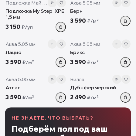
Подложка Май Степ
Аква 5.05 мм
Подложка My Step IXPE,
Берн
1,5 мм
3 590
₽/м²
3 150
₽/уп
5.05 мм
5.05 мм
Аква 5.05 мм
Аква 5.05 мм
Лацио
Брикс
3 590
3 590
₽/м²
₽/м²
5.05 мм
12mm
Аква 5.05 мм
Вилла
Атлас
Дуб • фермерский
3 590
2 490
₽/м²
₽/м²
НЕ ЗНАЕТЕ, ЧТО ВЫБРАТЬ?
Подберём пол под ваш