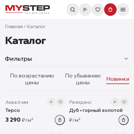
Главная
/
Каталог
Каталог
Фильтры
По возрастанию
По убыванию
Новинки
цены
цены
6 мм
10 мм
new
new
Аква 6 мм
Резиденс
Терсо
Дуб • горный золотой
3 290
₽/м²
₽/м²
5.05 мм