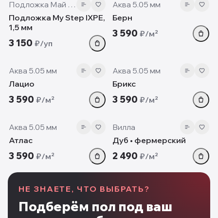
Подложка Май Степ
Аква 5.05 мм
Подложка My Step IXPE,
Берн
1,5 мм
3 590
₽/м²
3 150
₽/уп
5.05 мм
5.05 мм
Аква 5.05 мм
Аква 5.05 мм
Лацио
Брикс
3 590
3 590
₽/м²
₽/м²
5.05 мм
12mm
Аква 5.05 мм
Вилла
Атлас
Дуб • фермерский
3 590
2 490
₽/м²
₽/м²
НЕ ЗНАЕТЕ, ЧТО ВЫБРАТЬ?
Подберём пол под ваш