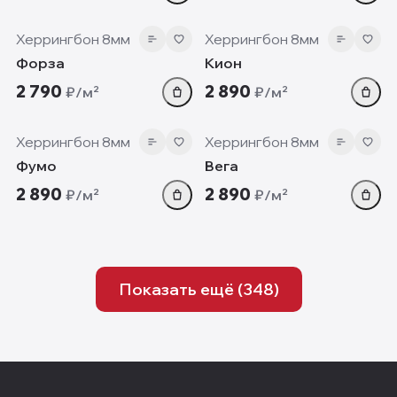
8 мм
8 мм
Херрингбон 8мм
Херрингбон 8мм
Форза
Кион
2 790
2 890
₽/м²
₽/м²
8 мм
8 мм
Херрингбон 8мм
Херрингбон 8мм
Фумо
Вега
2 890
2 890
₽/м²
₽/м²
Показать ещё (
348
)