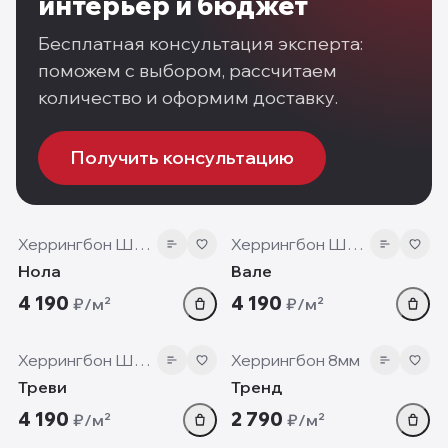
интерьер и бюджет
Бесплатная консультация эксперта:
поможем с выбором, рассчитаем
количество и оформим доставку.
Получить консультацию
12 мм
12 мм
Херрингбон Шеврон
Херрингбон Шеврон
Нола
Вале
4 190
4 190
₽/м²
₽/м²
12 мм
8 мм
Херрингбон Шеврон
Херрингбон 8мм
Треви
Тренд
4 190
2 790
₽/м²
₽/м²
12 мм
12 мм