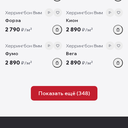
8 мм
8 мм
Херрингбон 8мм
Херрингбон 8мм
Форза
Кион
2 790
2 890
₽/м²
₽/м²
8 мм
8 мм
Херрингбон 8мм
Херрингбон 8мм
Фумо
Вега
2 890
2 890
₽/м²
₽/м²
Показать ещё (
348
)