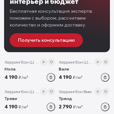
интерьер и бюджет
Бесплатная консультация эксперта:
поможем с выбором, рассчитаем
количество и оформим доставку.
Получить консультацию
12 мм
12 мм
Херрингбон Шеврон
Херрингбон Шеврон
Нола
Вале
4 190
4 190
₽/м²
₽/м²
12 мм
8 мм
Херрингбон Шеврон
Херрингбон 8мм
Треви
Тренд
4 190
2 790
₽/м²
₽/м²
12 мм
12 мм