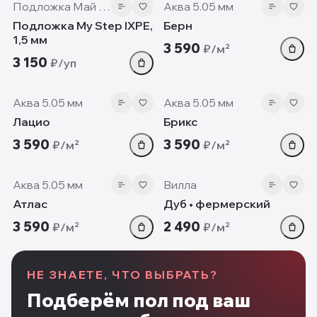
Подложка Май Степ
Аква 5.05 мм
Подложка My Step IXPE,
Берн
1,5 мм
3 590
₽/м²
3 150
₽/уп
5.05 мм
5.05 мм
Аква 5.05 мм
Аква 5.05 мм
Лацио
Брикс
3 590
3 590
₽/м²
₽/м²
5.05 мм
12mm
Аква 5.05 мм
Вилла
Атлас
Дуб • фермерский
3 590
2 490
₽/м²
₽/м²
НЕ ЗНАЕТЕ, ЧТО ВЫБРАТЬ?
Подберём пол под ваш