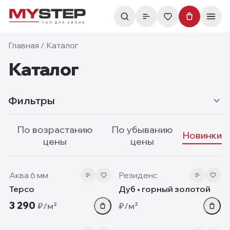
Главная
/
Каталог
Каталог
Фильтры
По возрастанию
По убыванию
Новинки
цены
цены
6 мм
10 мм
new
new
Аква 6 мм
Резиденс
Терсо
Дуб • горный золотой
3 290
₽/м²
₽/м²
5.05 мм