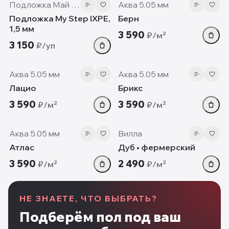
Подложка Май Степ
Аква 5.05 мм
Подложка My Step IXPE,
Берн
1,5 мм
3 590
₽/м²
3 150
₽/уп
5.05 мм
5.05 мм
Аква 5.05 мм
Аква 5.05 мм
Лацио
Брикс
3 590
3 590
₽/м²
₽/м²
5.05 мм
12mm
Аква 5.05 мм
Вилла
Атлас
Дуб • фермерский
3 590
2 490
₽/м²
₽/м²
НЕ ЗНАЕТЕ, ЧТО ВЫБРАТЬ?
Подберём пол под ваш