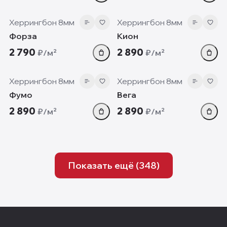
8 мм
8 мм
Херрингбон 8мм
Херрингбон 8мм
Форза
Кион
2 790
2 890
₽/м²
₽/м²
8 мм
8 мм
Херрингбон 8мм
Херрингбон 8мм
Фумо
Вега
2 890
2 890
₽/м²
₽/м²
Показать ещё (
348
)