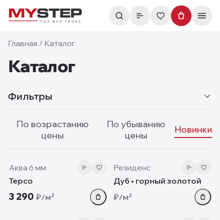
Главная
/
Каталог
Каталог
Фильтры
По возрастанию
По убыванию
Новинки
цены
цены
6 мм
10 мм
new
new
Аква 6 мм
Резиденс
Терсо
Дуб • горный золотой
3 290
₽/м²
₽/м²
5.05 мм