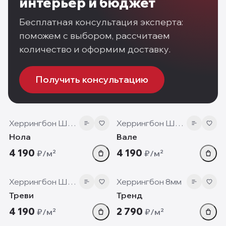
интерьер и бюджет
Бесплатная консультация эксперта:
поможем с выбором, рассчитаем
количество и оформим доставку.
Получить консультацию
12 мм
12 мм
Херрингбон Шеврон
Херрингбон Шеврон
Нола
Вале
4 190
4 190
₽/м²
₽/м²
12 мм
8 мм
Херрингбон Шеврон
Херрингбон 8мм
Треви
Тренд
4 190
2 790
₽/м²
₽/м²
12 мм
12 мм