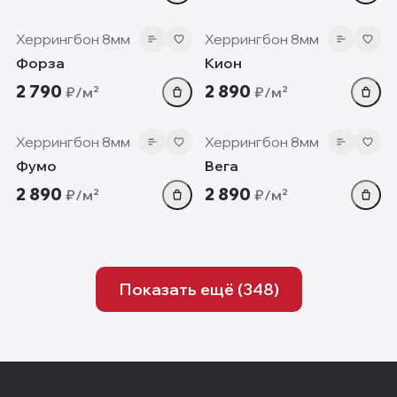
8 мм
8 мм
Херрингбон 8мм
Херрингбон 8мм
Форза
Кион
2 790
2 890
₽/м²
₽/м²
8 мм
8 мм
Херрингбон 8мм
Херрингбон 8мм
Фумо
Вега
2 890
2 890
₽/м²
₽/м²
Показать ещё (
348
)