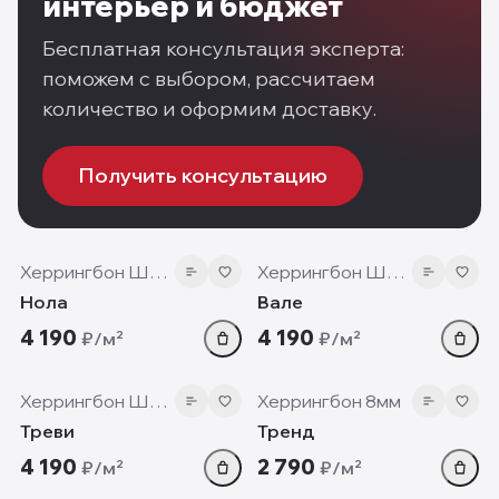
интерьер и бюджет
Бесплатная консультация эксперта:
поможем с выбором, рассчитаем
количество и оформим доставку.
Получить консультацию
12 мм
12 мм
Херрингбон Шеврон
Херрингбон Шеврон
Нола
Вале
4 190
4 190
₽/м²
₽/м²
12 мм
8 мм
Херрингбон Шеврон
Херрингбон 8мм
Треви
Тренд
4 190
2 790
₽/м²
₽/м²
12 мм
12 мм