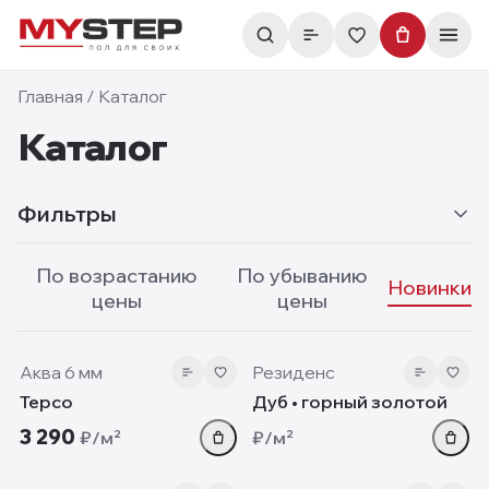
Главная
/
Каталог
Каталог
Фильтры
По возрастанию
По убыванию
Новинки
цены
цены
6 мм
10 мм
new
new
Аква 6 мм
Резиденс
Терсо
Дуб • горный золотой
3 290
₽/м²
₽/м²
5.05 мм