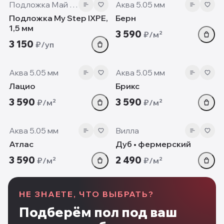
Подложка Май Степ
Аква 5.05 мм
Подложка My Step IXPE,
Берн
1,5 мм
3 590
₽/м²
3 150
₽/уп
5.05 мм
5.05 мм
Аква 5.05 мм
Аква 5.05 мм
Лацио
Брикс
3 590
3 590
₽/м²
₽/м²
5.05 мм
12mm
Аква 5.05 мм
Вилла
Атлас
Дуб • фермерский
3 590
2 490
₽/м²
₽/м²
НЕ ЗНАЕТЕ, ЧТО ВЫБРАТЬ?
Подберём пол под ваш