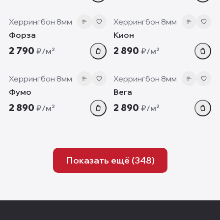
8 мм
8 мм
Херрингбон 8мм
Херрингбон 8мм
Форза
Кион
2 790
2 890
₽/м²
₽/м²
8 мм
8 мм
Херрингбон 8мм
Херрингбон 8мм
Фумо
Вега
2 890
2 890
₽/м²
₽/м²
Показать ещё (
348
)