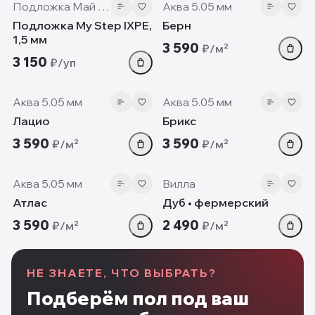
Подложка Май Степ
Аква 5.05 мм
Подложка My Step IXPE,
Берн
1,5 мм
3 590
₽/м²
3 150
₽/уп
5.05 мм
5.05 мм
Аква 5.05 мм
Аква 5.05 мм
Лацио
Брикс
3 590
3 590
₽/м²
₽/м²
5.05 мм
12mm
Аква 5.05 мм
Вилла
Атлас
Дуб • фермерский
3 590
2 490
₽/м²
₽/м²
НЕ ЗНАЕТЕ, ЧТО ВЫБРАТЬ?
Подберём пол под ваш