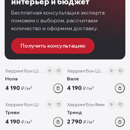
интерьер и бюджет
Бесплатная консультация эксперта:
поможем с выбором, рассчитаем
количество и оформим доставку.
Получить консультацию
12 мм
12 мм
Херрингбон Шеврон
Херрингбон Шеврон
Нола
Вале
4 190
4 190
₽/м²
₽/м²
12 мм
8 мм
Херрингбон Шеврон
Херрингбон 8мм
Треви
Тренд
4 190
2 790
₽/м²
₽/м²
12 мм
12 мм