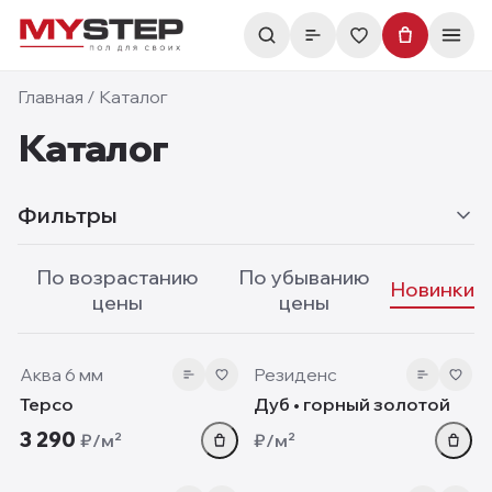
Главная
/
Каталог
Каталог
Фильтры
По возрастанию
По убыванию
Новинки
цены
цены
6 мм
10 мм
new
new
Аква 6 мм
Резиденс
Терсо
Дуб • горный золотой
3 290
₽/м²
₽/м²
5.05 мм