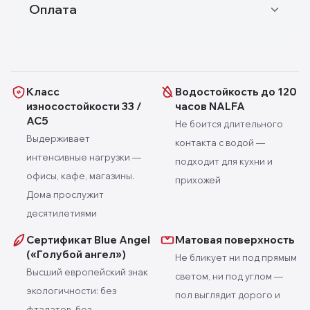
Оплата
Класс
Водостойкость до 120
износостойкости 33 /
часов NALFA
AC5
Не боится длительного
Выдерживает
контакта с водой —
интенсивные нагрузки —
подходит для кухни и
офисы, кафе, магазины.
прихожей
Дома прослужит
десятилетиями
Сертификат Blue Angel
Матовая поверхность
(«Голубой ангел»)
Не бликует ни под прямым
Высший европейский знак
светом, ни под углом —
экологичности: без
пол выглядит дорого и
фталатов, без