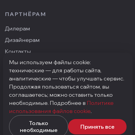
ПАРТНЁРАМ
Дилерам
Дизайнерам
Контакты
Мы используем файлы cookie:
Где купить
технические — для работы сайта,
аналитические — чтобы улучшать сервис.
Продолжая пользоваться сайтом, вы
ПН–ПТ: 9:00–18:00
·
Москва, ArtPlay, Нижняя
соглашаетесь; можно оставить только
Сыромятническая, 10с3
необходимые. Подробнее в
Политике
+7 (495) 748-92-20
·
info@my-step.ru
использования файлов cookie
.
Политика конфиденциальности
Соглашение на обработку персональных данных
Только
Принять все
Политика использования файлов cookie
необходимые