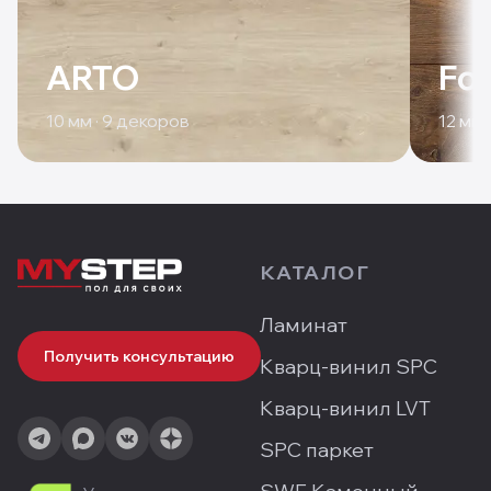
ARTO
For
10
мм ·
9
декоров
12
мм 
КАТАЛОГ
Ламинат
Получить консультацию
Кварц-винил SPC
Кварц-винил LVT
SPC паркет