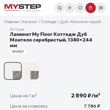
Главная
/
Каталог
/
Cottage
/
Дуб • Монтело серебристый
Коттедж
Ламинат My Floor Коттедж Дуб
Монтело серебристый, 1380×244
мм
8 мм
MV857
1
/
2
2 890
₽/м²
Цена на 1 м²
Цена за упаковку
7 786
₽