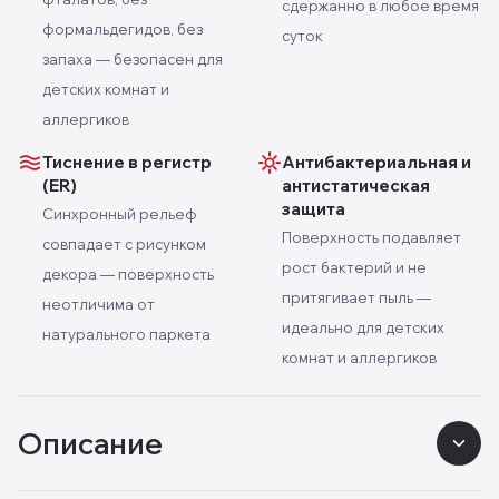
сдержанно в любое время
формальдегидов, без
суток
запаха — безопасен для
детских комнат и
аллергиков
Тиснение в регистр
Антибактериальная и
(ER)
антистатическая
защита
Синхронный рельеф
Поверхность подавляет
совпадает с рисунком
рост бактерий и не
декора — поверхность
притягивает пыль —
неотличима от
идеально для детских
натурального паркета
комнат и аллергиков
Описание