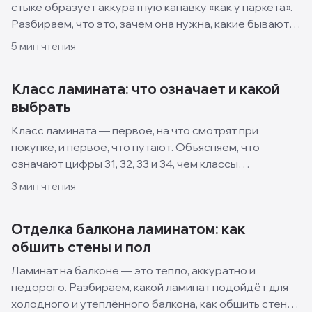
стыке образует аккуратную канавку «как у паркета».
Разбираем, что это, зачем она нужна, какие бывают
виды и когда лучше взять ламинат без фаски.
5
мин чтения
Класс ламината: что означает и какой
выбрать
Класс ламината — первое, на что смотрят при
покупке, и первое, что путают. Объясняем, что
означают цифры 31, 32, 33 и 34, чем классы
отличаются и какой выбрать для квартиры, кухни и
3
мин чтения
спальни.
Отделка балкона ламинатом: как
обшить стены и пол
Ламинат на балконе — это тепло, аккуратно и
недорого. Разбираем, какой ламинат подойдёт для
холодного и утеплённого балкона, как обшить стены