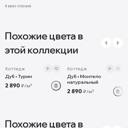
и пол своими руками и какие решения смотрятся
4
мин чтения
лучше всего.
Похожие цвета в
этой коллекции
8 мм
8 мм
Коттедж
Коттедж
Дуб • Турин
Дуб • Монтело
натуральный
2 890
₽/м²
2 890
₽/м²
Похожие цвета в