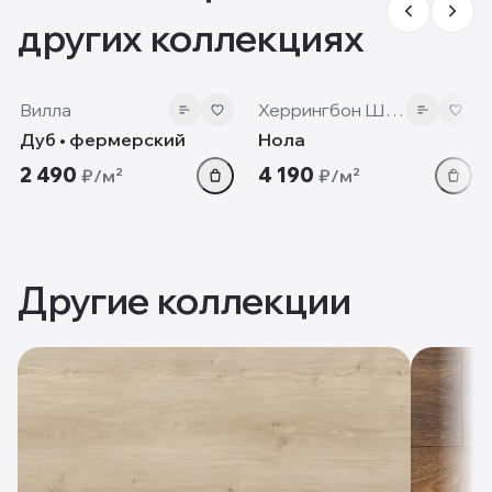
других коллекциях
12mm
12 мм
Вилла
Херрингбон Шеврон
Дуб • фермерский
Нола
2 490
4 190
₽/м²
₽/м²
Другие коллекции