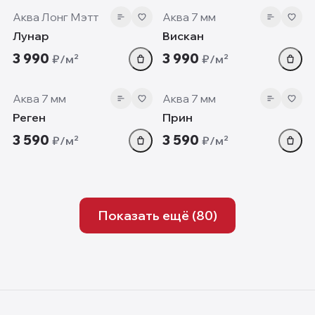
Аква Лонг Мэтт
Аква 7 мм
Лунар
Вискан
3 990
3 990
₽/м²
₽/м²
7 мм
7 мм
Аква 7 мм
Аква 7 мм
Реген
Прин
3 590
3 590
₽/м²
₽/м²
Показать ещё (
80
)