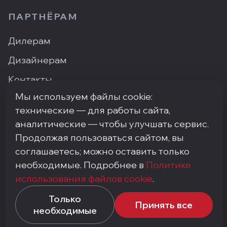
ПАРТНЁРАМ
Дилерам
Дизайнерам
Контакты
Мы используем файлы cookie:
Где купить
технические — для работы сайта,
аналитические — чтобы улучшать сервис.
Продолжая пользоваться сайтом, вы
ПН–ПТ: 9:00–18:00
·
Москва, ArtPlay, Нижняя
соглашаетесь; можно оставить только
Сыромятническая, 10с3
необходимые. Подробнее в
Политике
+7 (495) 748-92-20
·
info@my-step.ru
использования файлов cookie
.
Политика конфиденциальности
Соглашение на обработку персональных данных
Только
Принять все
Политика использования файлов cookie
необходимые