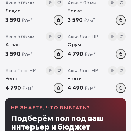
Аква 5.05 мм
Аква 5.05 мм
Лацио
Брикс
3 590
3 590
₽/м²
₽/м²
5.05 мм
7 мм
Аква 5.05 мм
Аква Лонг HP
Атлас
Орум
3 590
4 790
₽/м²
₽/м²
7 мм
7 мм
Аква Лонг HP
Аква Лонг HP
Реос
Балти
4 790
4 490
₽/м²
₽/м²
НЕ ЗНАЕТЕ, ЧТО ВЫБРАТЬ?
Подберём пол под ваш
интерьер и бюджет