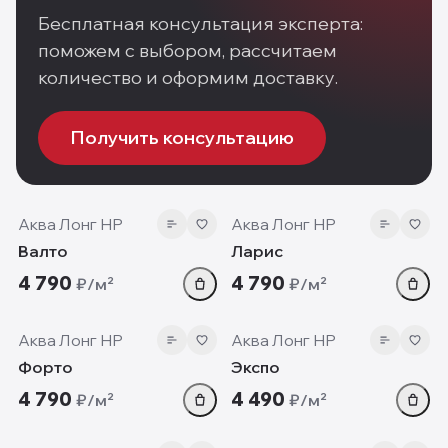
Бесплатная консультация эксперта:
поможем с выбором, рассчитаем
количество и оформим доставку.
Получить консультацию
7 мм
7 мм
Аква Лонг HP
Аква Лонг HP
Валто
Ларис
4 790
4 790
₽/м²
₽/м²
7 мм
7 мм
Аква Лонг HP
Аква Лонг HP
Форто
Экспо
4 790
4 490
₽/м²
₽/м²
7 мм
7 мм